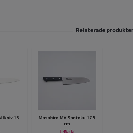
llkniv 15
Masahiro MV Santoku 17,5
cm
1 495 kr
r