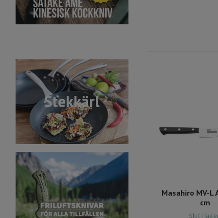
Stekkärl
Masahiro MV-L A
cm
Slut i lage