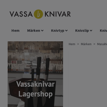
Hem
Märken
Knivtyp
Knivslip
Kniv
Hem
Märken
Masahi
Vassaknivar
Lagershop