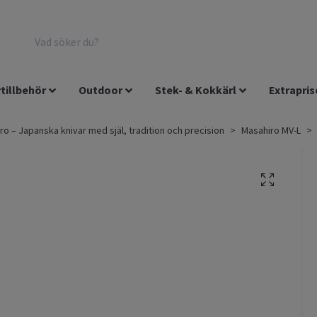
tillbehör
Outdoor
Stek- & Kokkärl
Extrapris
ro – Japanska knivar med själ, tradition och precision
Masahiro MV-L