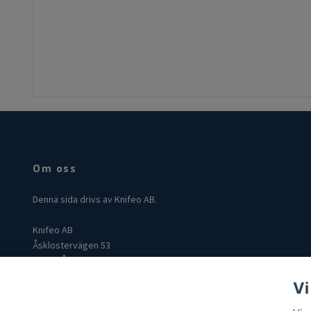
Om oss
Denna sida drivs av Knifeo AB.
Knifeo AB
Åsklostervägen 53
432 96 Åskloster
Org: 559004-3849
Vi