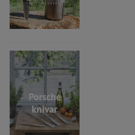
Porsche
knivar