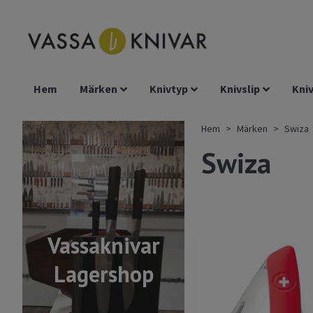
Hem
Märken
Knivtyp
Knivslip
Kniv
Hem
Märken
Swiza
Swiza
Vassaknivar
Lagershop