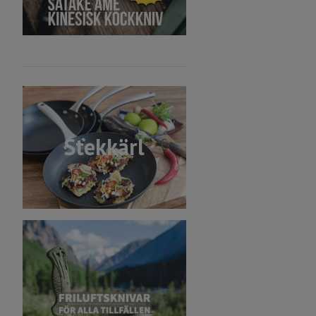
Stekkärl