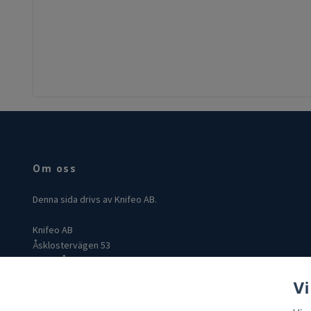
Om oss
Denna sida drivs av Knifeo AB.
Knifeo AB
Åsklostervägen 53
432 96 Åskloster
Org: 559004-3849
Vi