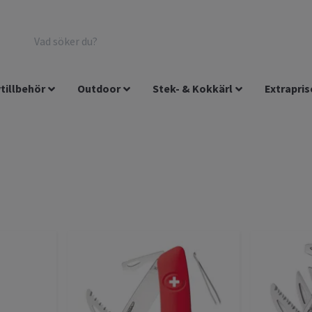
tillbehör
Outdoor
Stek- & Kokkärl
Extrapris