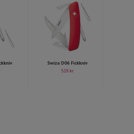
ckkniv
Swiza D06 Fickkniv
519 kr
r