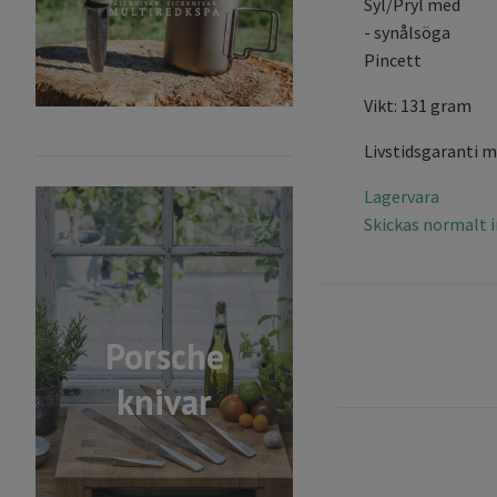
Syl/Pryl med
- synålsöga
Pincett
Vikt: 131 gram
Livstidsgaranti m
Lagervara
Skickas normalt 
Porsche
knivar