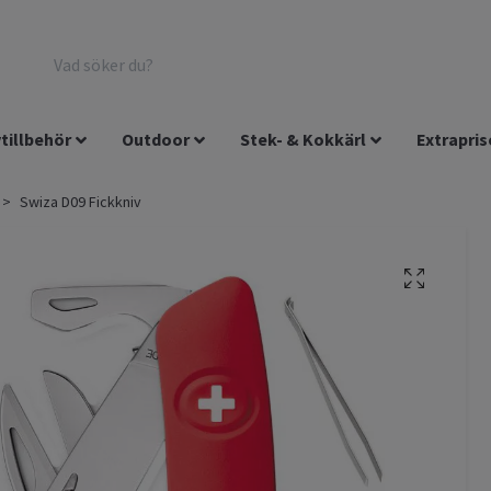
tillbehör
Outdoor
Stek- & Kokkärl
Extrapris
Swiza D09 Fickkniv