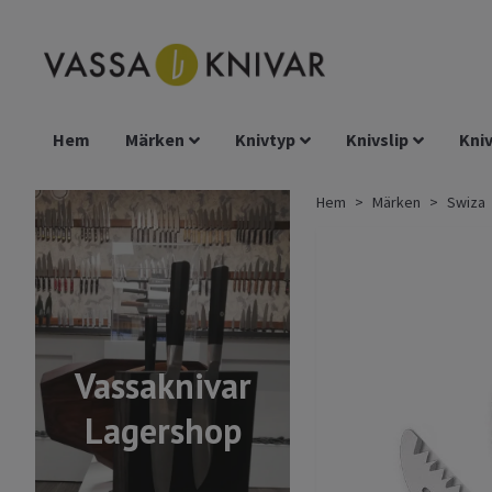
Hem
Märken
Knivtyp
Knivslip
Kniv
Hem
Märken
Swiza
Vassaknivar
Lagershop