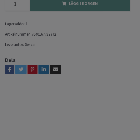
LÄGG I KORGEN
Lagersaldo:
1
Artikelnummer:
7640167737772
Leverantör:
Swiza
Dela