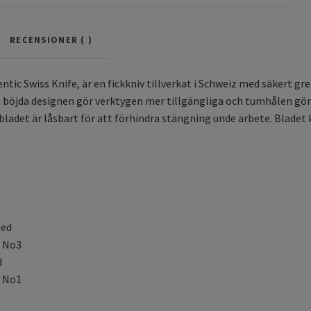
RECENSIONER (
)
tic Swiss Knife, är en fickkniv tillverkat i Schweiz med säkert 
böjda designen gör verktygen mer tillgängliga och tumhålen gör 
ladet är låsbart för att förhindra stängning unde arbete. Bladet
med
l No3
d
l No1