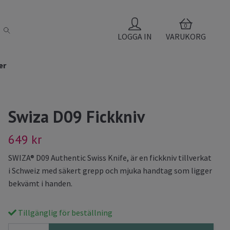
0
LOGGA IN
VARUKORG
er
Swiza D09 Fickkniv
649 kr
SWIZA® D09 Authentic Swiss Knife, är en fickkniv tillverkat
i Schweiz med säkert grepp och mjuka handtag som ligger
bekvämt i handen.
Tillgänglig för beställning