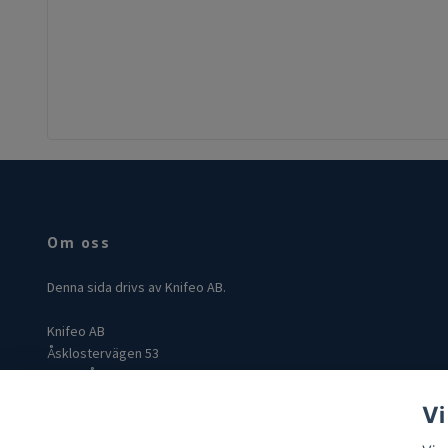
Om oss
Denna sida drivs av Knifeo AB.
Knifeo AB
Åsklostervägen 53
432 96 Åskloster
Org: 559004-3849
Vi