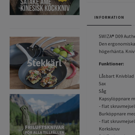
INFORMATION
SWIZA® D09 Authen
Den ergonomiska 
högerhänta. Knivb
Stekkärl
Funktioner:
Låsbart Knivblad
Sax
Såg
Kapsylöppnare 
- flat skruvmejse
Burköppnare me
- flat skruvmejse
Korkskruv