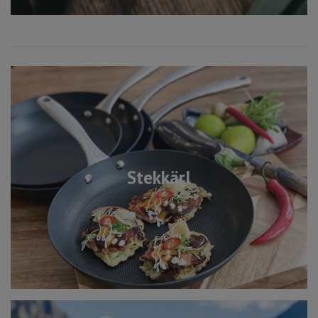
Stekkärl