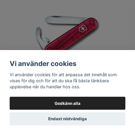
Vi använder cookies
Vi använder cookies för att anpassa det innehåll som
visas för dig och för att du ska få bästa tänkbara
Victorinox My first Victorinox Fickkniv
upplevelse när du handlar hos oss.
599 kr
Godkänn alla
Tillgänglig för beställning
Endast nödvändiga