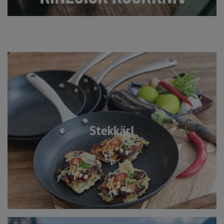
Stekkärl