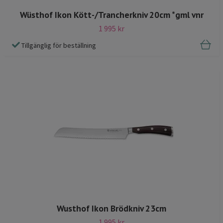
Wüsthof Ikon Kött-/Trancherkniv 20cm *gml vnr
1 995 kr
Tillgänglig för beställning
Wusthof Ikon Brödkniv 23cm
1 995 kr