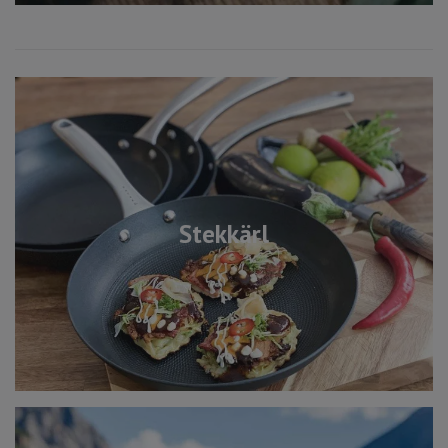
Stekkärl