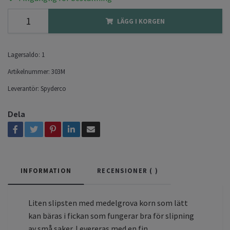
LÄGG I KORGEN
Lagersaldo:
1
Artikelnummer:
303M
Leverantör:
Spyderco
Dela
INFORMATION
RECENSIONER (
)
Liten slipsten med medelgrova korn som lätt
kan bäras i fickan som fungerar bra för slipning
av små saker. Levereras med en fin