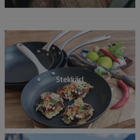
Stekkärl