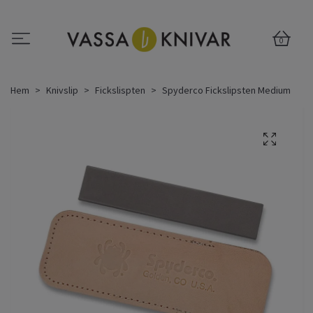
0
Hem
Knivslip
Fickslispten
Spyderco Fickslipsten Medium