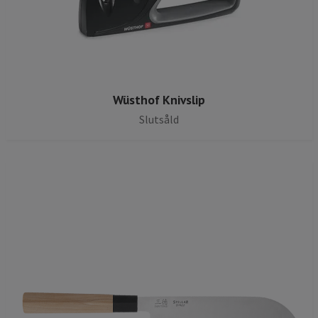
Wüsthof Knivslip
Slutsåld