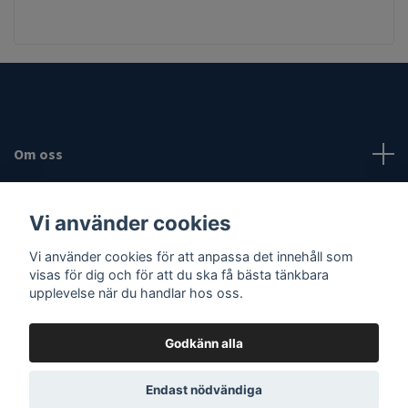
Om oss
Fotmeny
Vi använder cookies
Sociala medier
Vi använder cookies för att anpassa det innehåll som
visas för dig och för att du ska få bästa tänkbara
upplevelse när du handlar hos oss.
Godkänn alla
© 2026 Vassaknivar
Endast nödvändiga