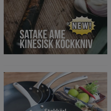
Stekkärl