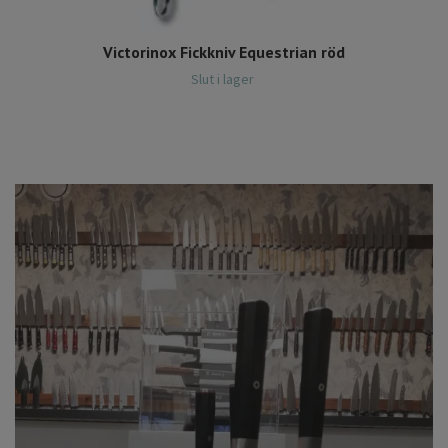
Victorinox Fickkniv Equestrian röd
Slut i lager