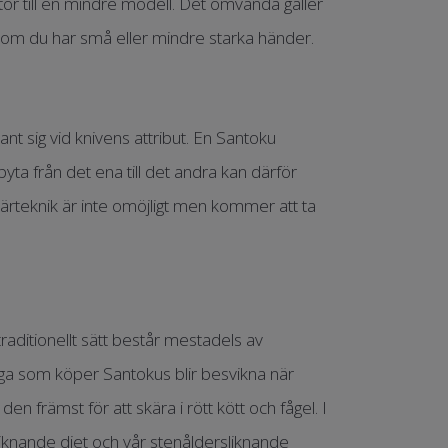
or till en mindre modell. Det omvända gäller
 om du har små eller mindre starka händer.
ant sig vid knivens attribut. En Santoku
ta från det ena till det andra kan därför
ärteknik är inte omöjligt men kommer att ta
aditionellt sätt består mestadels av
Många som köper Santokus blir besvikna när
 främst för att skära i rött kött och fågel. I
liknande diet och vår stenåldersliknande