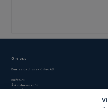
Om oss
Denna sida drivs av Knifeo AB.
Knifeo AB
Åsklostervägen 53
432 96 Åskloster
Org: 559004-3849
Vi