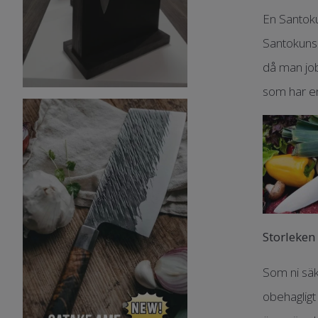
En Santoku
Santokuns 
då man job
som har en
Storleken
Som ni säk
obehagligt