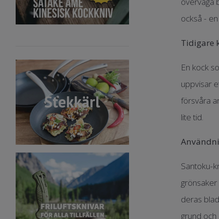
överväga b
också - en
Tidigare
En kock som
uppvisar e
Stekkärl
försvåra a
lite tid.
Användn
Santoku-kn
grönsaker 
deras blad
grund och 