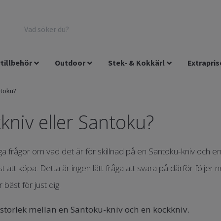
tillbehör
Outdoor
Stek- & Kokkärl
Extrapris
ntoku?
kniv eller Santoku?
ga frågor om vad det är för skillnad på en Santoku-kniv och en
t att köpa. Detta är ingen lätt fråga att svara på därför följe
bäst för just dig.
i storlek mellan en Santoku-kniv och en kockkniv.