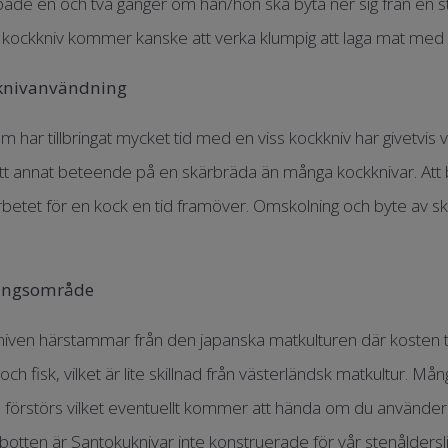
åde en och två gånger om han/hon ska byta ner sig från en st
 kockkniv kommer kanske att verka klumpig att laga mat med
 knivanvändning
 har tillbringat mycket tid med en viss kockkniv har givetvis v
tt annat beteende på en skärbräda än många kockknivar. Att by
rbetet för en kock en tid framöver. Omskolning och byte av sk
ingsområde
iven härstammar från den japanska matkulturen där kosten tr
och fisk, vilket är lite skillnad från västerländsk matkultur. 
 förstörs vilket eventuellt kommer att hända om du använder den
botten är Santokuknivar inte konstruerade för vår stenålders