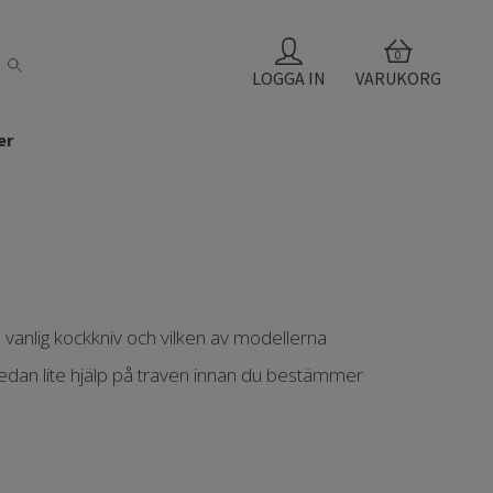
0
LOGGA IN
VARUKORG
er
 vanlig kockkniv och vilken av modellerna
r nedan lite hjälp på traven innan du bestämmer