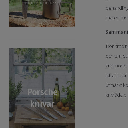
behandling
maten meda
Sammanf
Den tradit
och om du 
knivmodell
lättare sa
utmärkt ko
Porsche
knivlådan.
knivar