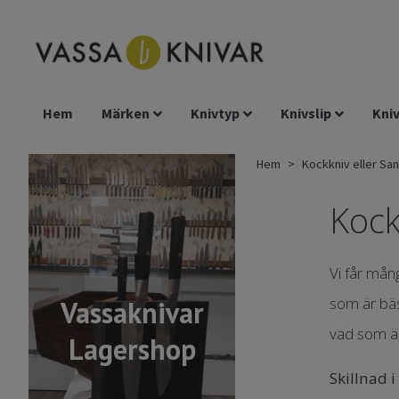
Hem
Märken
Knivtyp
Knivslip
Kniv
Hem
Kockkniv eller Sa
Kock
Vi får mån
som är bäs
Vassaknivar
vad som är 
Lagershop
Skillnad 