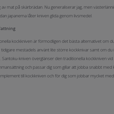
 av mat på skärbrädan. Nu generaliserar jag, men västerlänni
n japanerna låter kniven glida genom livsmedel.
attning
ionella kockkniven är förmodligen det bästa alternativet om du
tidigare mestadels använt lite större kockknivar samt om du i
. Santoku-kniven överglänser den traditionella kockkniven v
mmansättning och passar dig som gillar att jobba snabbt med 
mplement till kockkniven och för dig som jobbar mycket med 