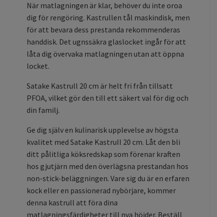
När matlagningen är klar, behöver du inte oroa
dig för rengöring. Kastrullen tål maskindisk, men
för att bevara dess prestanda rekommenderas
handdisk. Det ugnssäkra glaslocket ingår för att
låta dig övervaka matlagningen utan att öppna
locket.
Satake Kastrull 20 cm är helt fri från tillsatt
PFOA, vilket gör den till ett säkert val för dig och
din familj.
Ge dig själv en kulinarisk upplevelse av högsta
kvalitet med Satake Kastrull 20 cm. Låt den bli
ditt pålitliga köksredskap som förenar kraften
hos gjutjärn med den överlägsna prestandan hos
non-stick-beläggningen. Vare sig du är en erfaren
kock eller en passionerad nybörjare, kommer
denna kastrull att föra dina
matlagningsfärdigheter till nya höjder. Beställ