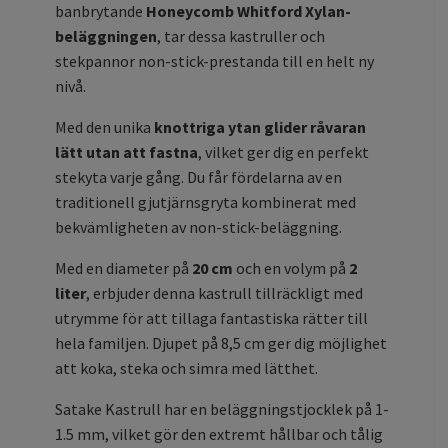
banbrytande
Honeycomb Whitford Xylan-
beläggningen
, tar dessa kastruller och
stekpannor non-stick-prestanda till en helt ny
nivå.
Med den unika
knottriga ytan glider råvaran
lätt utan att fastna
, vilket ger dig en perfekt
stekyta varje gång. Du får fördelarna av en
traditionell gjutjärnsgryta kombinerat med
bekvämligheten av non-stick-beläggning.
Med en diameter på
20 cm
och en volym på
2
liter
, erbjuder denna kastrull tillräckligt med
utrymme för att tillaga fantastiska rätter till
hela familjen. Djupet på 8,5 cm ger dig möjlighet
att koka, steka och simra med lätthet.
Satake Kastrull har en beläggningstjocklek på 1-
1.5 mm, vilket gör den extremt hållbar och tålig