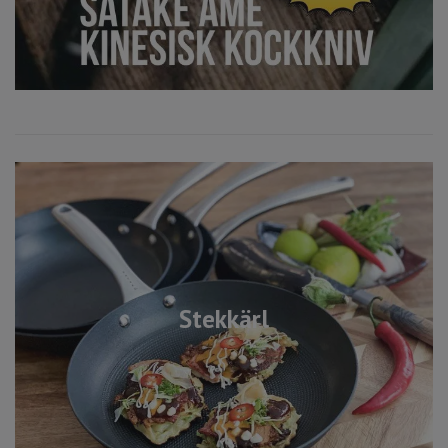
Stekkärl