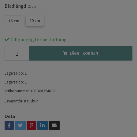
Bladlängd
20 cm
20 cm
15 cm
Tillgänglig för beställning
LÄGG I KORGEN
Lagersaldo:
1
Lagersaldo:
1
Artikelnummer:
4901601354638
Leverantör:
Kai Shun
Dela