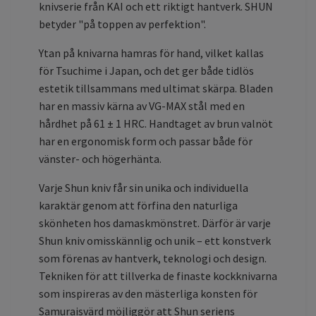
knivserie från KAI och ett riktigt hantverk. SHUN
betyder "på toppen av perfektion".
Ytan på knivarna hamras för hand, vilket kallas
för Tsuchime i Japan, och det ger både tidlös
estetik tillsammans med ultimat skärpa. Bladen
har en massiv kärna av VG-MAX stål med en
hårdhet på 61 ± 1 HRC. Handtaget av brun valnöt
har en ergonomisk form och passar både för
vänster- och högerhänta.
Varje Shun kniv får sin unika och individuella
karaktär genom att förfina den naturliga
skönheten hos damaskmönstret. Därför är varje
Shun kniv omisskännlig och unik – ett konstverk
som förenas av hantverk, teknologi och design.
Tekniken för att tillverka de finaste kockknivarna
som inspireras av den mästerliga konsten för
Samuraisvärd möjliggör att Shun seriens