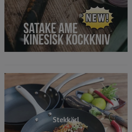
Stekkärl