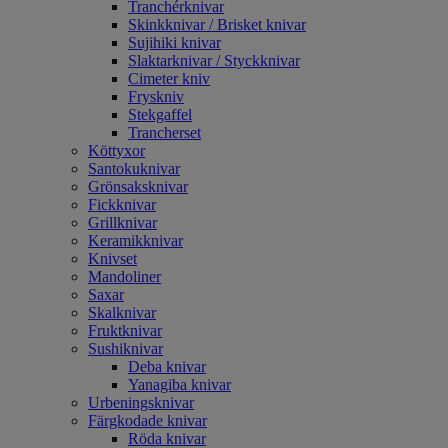
Tranchérknivar
Skinkknivar / Brisket knivar
Sujihiki knivar
Slaktarknivar / Styckknivar
Cimeter kniv
Fryskniv
Stekgaffel
Trancherset
Köttyxor
Santokuknivar
Grönsaksknivar
Fickknivar
Grillknivar
Keramikknivar
Knivset
Mandoliner
Saxar
Skalknivar
Fruktknivar
Sushiknivar
Deba knivar
Yanagiba knivar
Urbeningsknivar
Färgkodade knivar
Röda knivar