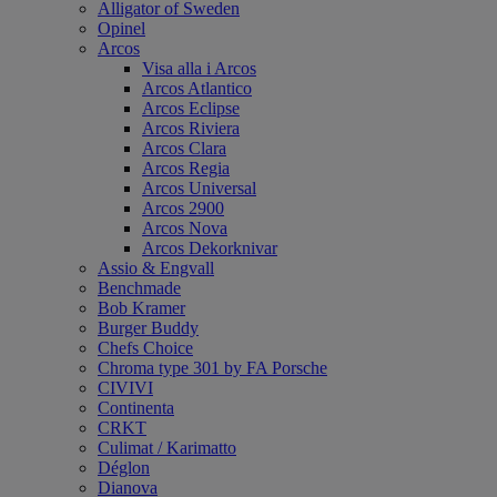
Alligator of Sweden
Opinel
Arcos
Visa alla i Arcos
Arcos Atlantico
Arcos Eclipse
Arcos Riviera
Arcos Clara
Arcos Regia
Arcos Universal
Arcos 2900
Arcos Nova
Arcos Dekorknivar
Assio & Engvall
Benchmade
Bob Kramer
Burger Buddy
Chefs Choice
Chroma type 301 by FA Porsche
CIVIVI
Continenta
CRKT
Culimat / Karimatto
Déglon
Dianova