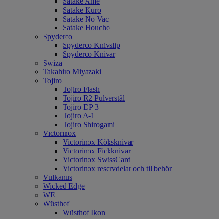
Satake Ame
Satake Kuro
Satake No Vac
Satake Houcho
Spyderco
Spyderco Knivslip
Spyderco Knivar
Swiza
Takahiro Miyazaki
Tojiro
Tojiro Flash
Tojiro R2 Pulverstål
Tojiro DP 3
Tojiro A-1
Tojiro Shirogami
Victorinox
Victorinox Köksknivar
Victorinox Fickknivar
Victorinox SwissCard
Victorinox reservdelar och tillbehör
Vulkanus
Wicked Edge
WE
Wüsthof
Wüsthof Ikon