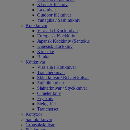
Klassisk filékniv
Laxknivar
Outdoor filéknivar
Yanagiba / Sashimikniv
Kockknivar
Visa alla i Kockknivar
Europeisk Kockkniv
Japansk Kockkniv (Santoku)
Kinesisk Kockkniv
Kiritsuke
Bunka
Köttknivar
Visa alla i Köttknivar
Tranchérknivar
Skinkknivar / Brisket knivar
Sujihiki knivar
Slaktarknivar / Styckknivar
Cimeter kniv
Fryskniv
Stekgaffel
Trancherset
Köttyxor
Santokuknivar
Grönsaksknivar
Fickknivar