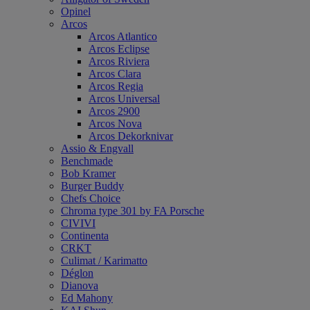
Opinel
Arcos
Arcos Atlantico
Arcos Eclipse
Arcos Riviera
Arcos Clara
Arcos Regia
Arcos Universal
Arcos 2900
Arcos Nova
Arcos Dekorknivar
Assio & Engvall
Benchmade
Bob Kramer
Burger Buddy
Chefs Choice
Chroma type 301 by FA Porsche
CIVIVI
Continenta
CRKT
Culimat / Karimatto
Déglon
Dianova
Ed Mahony