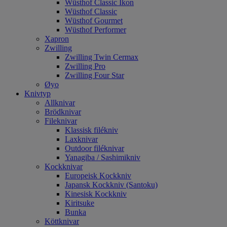
Wüsthof Classic Ikon
Wüsthof Classic
Wüsthof Gourmet
Wüsthof Performer
Xapron
Zwilling
Zwilling Twin Cermax
Zwilling Pro
Zwilling Four Star
Øyo
Knivtyp
Allknivar
Brödknivar
Fileknivar
Klassisk filékniv
Laxknivar
Outdoor filéknivar
Yanagiba / Sashimikniv
Kockknivar
Europeisk Kockkniv
Japansk Kockkniv (Santoku)
Kinesisk Kockkniv
Kiritsuke
Bunka
Köttknivar