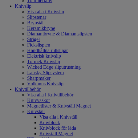
Tournierkniv
Knivslip
Visa alla i Knivslip
Slipstenar
Brynstål
Keramikbryne
Diamantbryne & Diamantslipsten
Strigel
Fickslispten
Handhållna rullslipar
Elektrisk knivslip
Tormek Knivslip
Wicked Edge sliputrustning
Lansky Slipsystem
Sharpmaker
Vulkanus Knivslip
Knivtillbehör
Visa alla i Knivtillbehör
Knivväskor
Magnetlister & Knivställ Magnet
Knivställ
Visa alla i Knivställ
Knivblock
Knivblock för låda
Knivställ Magnet