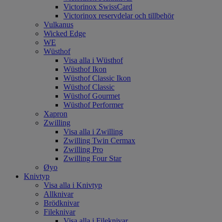
Victorinox SwissCard
Victorinox reservdelar och tillbehör
Vulkanus
Wicked Edge
WE
Wüsthof
Visa alla i Wüsthof
Wüsthof Ikon
Wüsthof Classic Ikon
Wüsthof Classic
Wüsthof Gourmet
Wüsthof Performer
Xapron
Zwilling
Visa alla i Zwilling
Zwilling Twin Cermax
Zwilling Pro
Zwilling Four Star
Øyo
Knivtyp
Visa alla i Knivtyp
Allknivar
Brödknivar
Fileknivar
Visa alla i Fileknivar