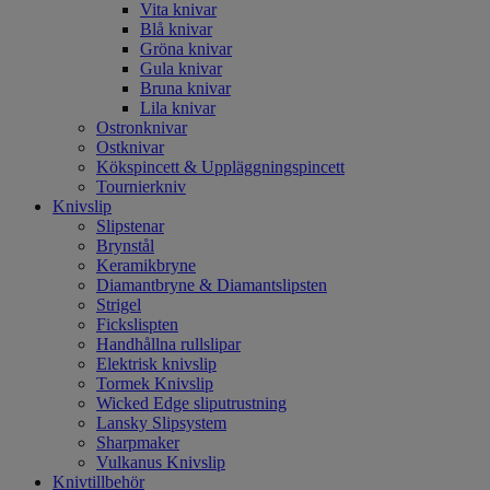
Vita knivar
Blå knivar
Gröna knivar
Gula knivar
Bruna knivar
Lila knivar
Ostronknivar
Ostknivar
Kökspincett & Uppläggningspincett
Tournierkniv
Knivslip
Slipstenar
Brynstål
Keramikbryne
Diamantbryne & Diamantslipsten
Strigel
Fickslispten
Handhållna rullslipar
Elektrisk knivslip
Tormek Knivslip
Wicked Edge sliputrustning
Lansky Slipsystem
Sharpmaker
Vulkanus Knivslip
Knivtillbehör