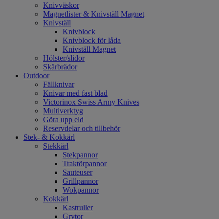
Knivväskor
Magnetlister & Knivställ Magnet
Knivställ
Knivblock
Knivblock för låda
Knivställ Magnet
Hölster/slidor
Skärbrädor
Outdoor
Fällknivar
Knivar med fast blad
Victorinox Swiss Army Knives
Multiverktyg
Göra upp eld
Reservdelar och tillbehör
Stek- & Kokkärl
Stekkärl
Stekpannor
Traktörpannor
Sauteuser
Grillpannor
Wokpannor
Kokkärl
Kastruller
Grytor