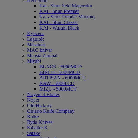
KAI Shun
Kai - Shun Seki Magoroku
KAI - Shun Premier
Kai - Shun Premier Minamo
KAI - Shun Classic
KAI - Wasabi Black
Kyocera
Laguiole
Masahiro
MAC knivar
Mcusta Zanmai
Miyabi
BLACK - 5000MCD
BIRCH - 5000MCD
ARTISAN - 6000MCT
RAW - 5000FCD
MIZU - 5000MCT
Nogent 3 Étoiles
Noyer
Old Hickory
Ontario Knife Company
Ruike
Ryda Knives
Sabatier K
Satake