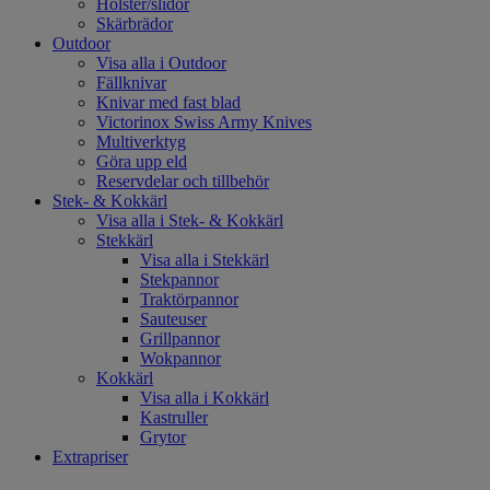
Hölster/slidor
Skärbrädor
Outdoor
Visa alla i Outdoor
Fällknivar
Knivar med fast blad
Victorinox Swiss Army Knives
Multiverktyg
Göra upp eld
Reservdelar och tillbehör
Stek- & Kokkärl
Visa alla i Stek- & Kokkärl
Stekkärl
Visa alla i Stekkärl
Stekpannor
Traktörpannor
Sauteuser
Grillpannor
Wokpannor
Kokkärl
Visa alla i Kokkärl
Kastruller
Grytor
Extrapriser