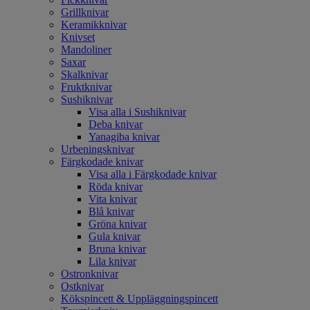
Grillknivar
Keramikknivar
Knivset
Mandoliner
Saxar
Skalknivar
Fruktknivar
Sushiknivar
Visa alla i Sushiknivar
Deba knivar
Yanagiba knivar
Urbeningsknivar
Färgkodade knivar
Visa alla i Färgkodade knivar
Röda knivar
Vita knivar
Blå knivar
Gröna knivar
Gula knivar
Bruna knivar
Lila knivar
Ostronknivar
Ostknivar
Kökspincett & Uppläggningspincett