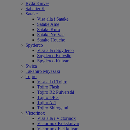
Ryda Knives
Sabatier K
Satake
Visa alla i Satake
Satake Ame
Satake Kuro
Satake No Vac
Satake Houcho
Spyderco
Visa alla i Spyderco
Spyderco Knivslip
Spyderco Knivar
Swiza
Takahiro Miyazaki
Tojiro
Visa alla i Tojiro
Tojiro Flash
Tojiro R2 Pulverstål
Tojiro DP 3
Tojiro A-1
Tojiro Shirogami
Victorinox
Visa alla i Victorinox
Victorinox Köksknivar
Victorinox Fickknivar