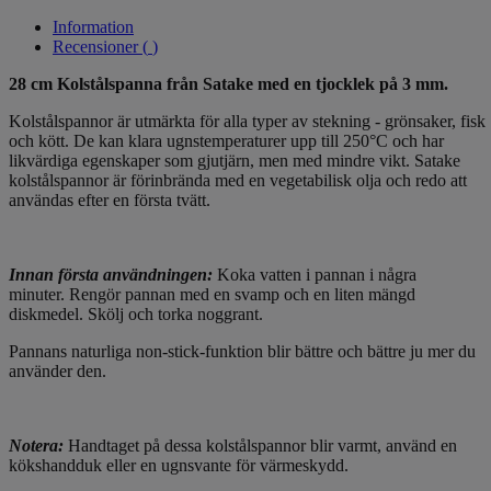
Information
Recensioner (
)
28 cm Kolstålspanna från Satake med en tjocklek på 3 mm.
Kolstålspannor är utmärkta för alla typer av stekning - grönsaker, fisk
och kött. De kan klara ugnstemperaturer upp till 250°C och har
likvärdiga egenskaper som gjutjärn, men med mindre vikt. Satake
kolstålspannor är förinbrända med en vegetabilisk olja och redo att
användas efter en första tvätt.
Innan första användningen:
Koka vatten i pannan i några
minuter.
Rengör pannan med en svamp och en liten mängd
diskmedel.
Skölj och torka noggrant.
Pannans naturliga non-stick-funktion blir bättre och bättre ju mer du
använder den.
Notera:
Handtaget på dessa kolstålspannor blir varmt, använd en
kökshandduk eller en ugnsvante för värmeskydd.