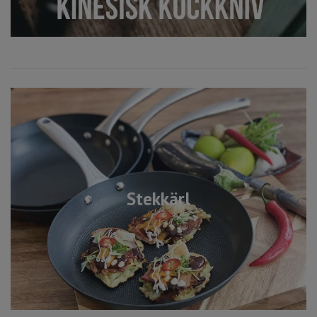
Stekkärl