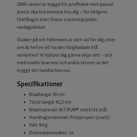
2900-serien är byggd för proffskök men passar
precis lika bra hemma hos dig – för helgens
fiskfångst eller finare styckningsjobb i
vardagsköket.
Osäker på om filékniven är rätt val för dig, eller
om du hellre vill ha den färgkodade blå
varianten? Vi hjälper dig gärna välja rätt – och
med snabb leverans och enkla returer är det
tryggt att handla hos oss.
Specifikationer
Bladlängd: 20 cm
Total längd: 41,5 cm
Bladmaterial: NITRUM® rostfritt stål
Handtagsmaterial: Polypropen (svart)
Vikt: 94 g
Diskmaskinssäker: Ja