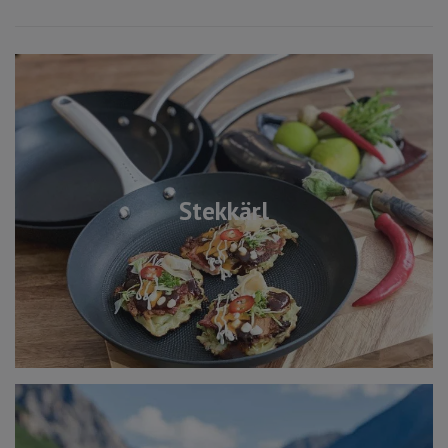
Stekkärl