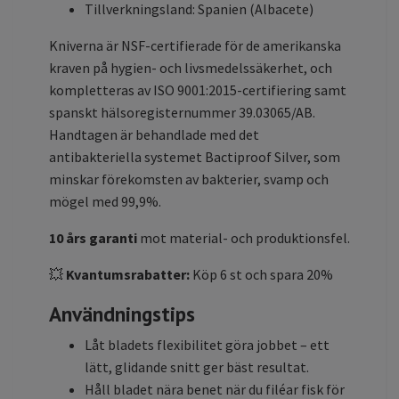
Tillverkningsland: Spanien (Albacete)
Kniverna är NSF-certifierade för de amerikanska
kraven på hygien- och livsmedelssäkerhet, och
kompletteras av ISO 9001:2015-certifiering samt
spanskt hälsoregisternummer 39.03065/AB.
Handtagen är behandlade med det
antibakteriella systemet Bactiproof Silver, som
minskar förekomsten av bakterier, svamp och
mögel med 99,9%.
10 års garanti
mot material- och produktionsfel.
💥
Kvantumsrabatter:
Köp 6 st och spara 20%
Användningstips
Låt bladets flexibilitet göra jobbet – ett
lätt, glidande snitt ger bäst resultat.
Håll bladet nära benet när du filéar fisk för