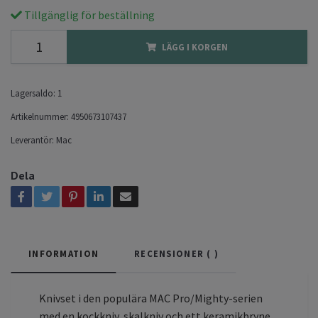
Tillgänglig för beställning
LÄGG I KORGEN
Lagersaldo:
1
Artikelnummer:
4950673107437
Leverantör:
Mac
Dela
INFORMATION
RECENSIONER (
)
Knivset i den populära MAC Pro/Mighty-serien
med en kockkniv, skalkniv och ett keramikbryne.