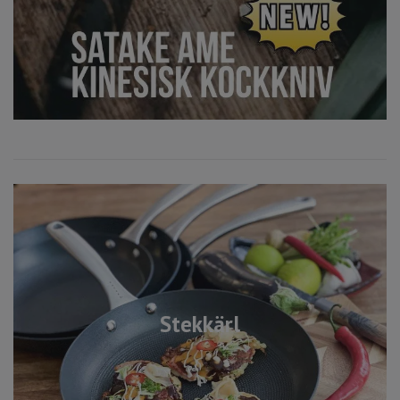
Stekkärl