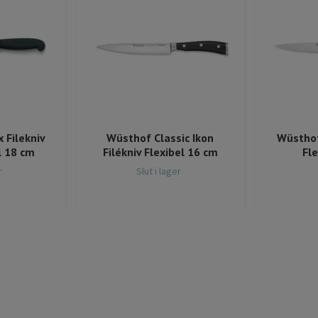
x Filekniv
Wüsthof Classic Ikon
Wüsthof
l 18 cm
Filékniv Flexibel 16 cm
Fle
r
Slut i lager