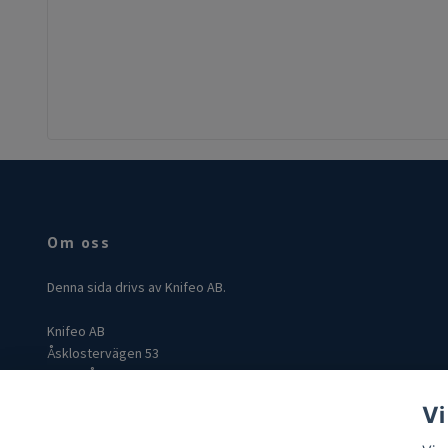
Om oss
Denna sida drivs av Knifeo AB.
Knifeo AB
Åsklostervägen 53
432 96 Åskloster
Org: 559004-3849
Vi