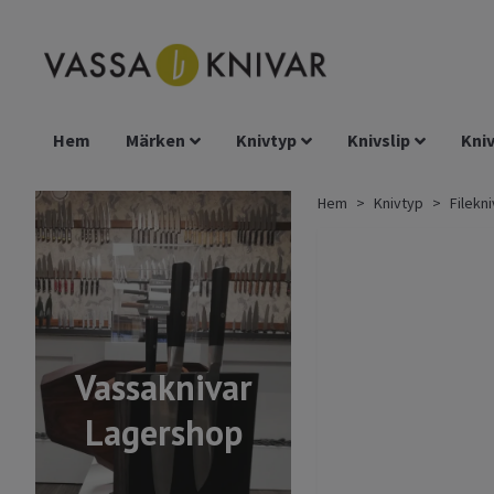
Hem
Märken
Knivtyp
Knivslip
Kniv
Hem
Knivtyp
Filekni
Vassaknivar
Lagershop