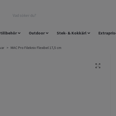
tillbehör
Outdoor
Stek- & Kokkärl
Extrapris
var
MAC Pro Filekniv Flexibel 17,5 cm