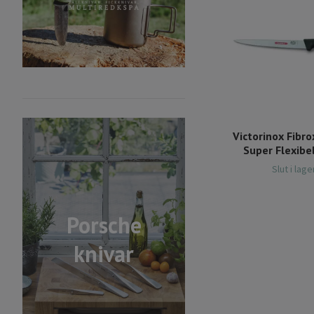
Victorinox Fibro
Super Flexibe
Slut i lage
Porsche
knivar