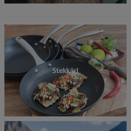
Stekkärl