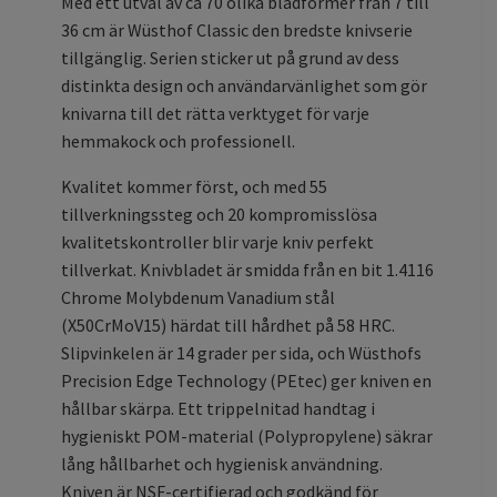
Med ett utval av ca 70 olika bladformer från 7 till
36 cm är Wüsthof Classic den bredste knivserie
tillgänglig. Serien sticker ut på grund av dess
distinkta design och användarvänlighet som gör
knivarna till det rätta verktyget för varje
hemmakock och professionell.
Kvalitet kommer först, och med 55
tillverkningssteg och 20 kompromisslösa
kvalitetskontroller blir varje kniv perfekt
tillverkat. Knivbladet är smidda från en bit 1.4116
Chrome Molybdenum Vanadium stål
(X50CrMoV15) härdat till hårdhet på 58 HRC.
Slipvinkelen är 14 grader per sida, och Wüsthofs
Precision Edge Technology (PEtec) ger kniven en
hållbar skärpa. Ett trippelnitad handtag i
hygieniskt POM-material (Polypropylene) säkrar
lång hållbarhet och hygienisk användning.
Kniven är NSF-certifierad och godkänd för