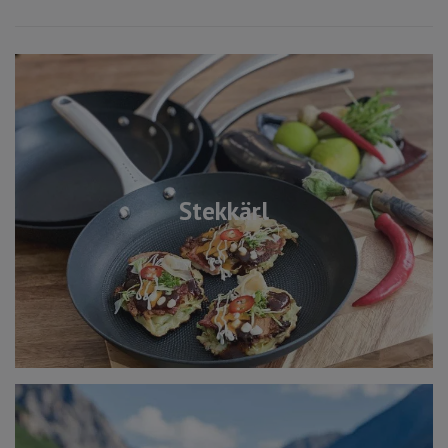
Stekkärl