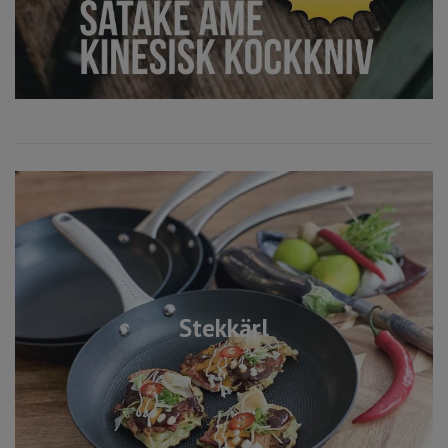
Stekkärl