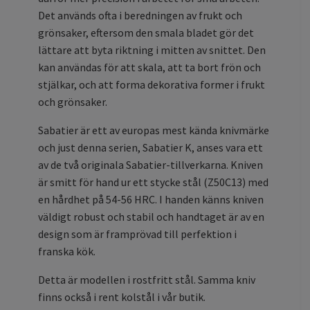
Det används ofta i beredningen av frukt och
grönsaker, eftersom den smala bladet gör det
lättare att byta riktning i mitten av snittet. Den
kan användas för att skala, att ta bort frön och
stjälkar, och att forma dekorativa former i frukt
och grönsaker.
Sabatier är ett av europas mest kända knivmärke
och just denna serien, Sabatier K, anses vara ett
av de två originala Sabatier-tillverkarna. Kniven
är smitt för hand ur ett stycke stål (Z50C13) med
en hårdhet på 54-56 HRC. I handen känns kniven
väldigt robust och stabil och handtaget är av en
design som är framprövad till perfektion i
franska kök.
Detta är modellen i rostfritt stål. Samma kniv
finns också i rent kolstål i vår butik.