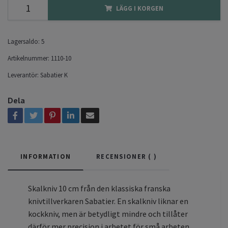
LÄGG I KORGEN
Lagersaldo:
5
Artikelnummer:
1110-10
Leverantör:
Sabatier K
Dela
INFORMATION
RECENSIONER (
)
Skalkniv 10 cm från den klassiska franska
knivtillverkaren Sabatier. En skalkniv liknar en
kockkniv, men är betydligt mindre och tillåter
därför mer precision i arbetet för små arbeten.