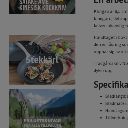
Klingan är 8,5 cm
bindgarn, dela upp
kniven okänslig f
Handtaget i boktr
den en låsring so
öppnar sig av mis
Stekkärl
Trädgårdskniv No8
dyker upp.
Specifik
Bladlängd: 
Bladmateria
Handtagsma
Tillverknin