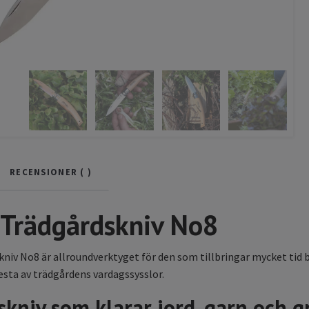
RECENSIONER (
)
 Trädgårdskniv No8
niv No8 är allroundverktyget för den som tillbringar mycket tid b
sta av trädgårdens vardagssysslor.
skniv som klarar jord, garn och g