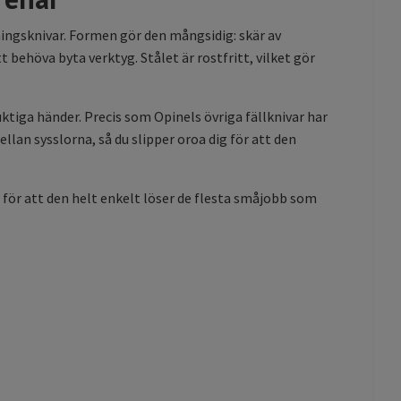
rningsknivar. Formen gör den mångsidig: skär av
t behöva byta verktyg. Stålet är rostfritt, vilket gör
uktiga händer. Precis som Opinels övriga fällknivar har
lan sysslorna, så du slipper oroa dig för att den
, för att den helt enkelt löser de flesta småjobb som