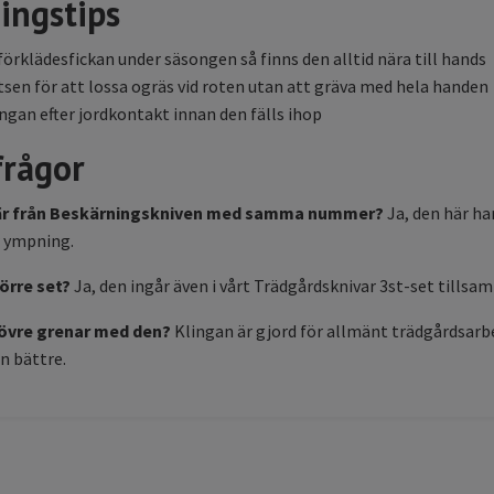
ingstips
 förklädesfickan under säsongen så finns den alltid nära till hands
sen för att lossa ogräs vid roten utan att gräva med hela handen
ingan efter jordkontakt innan den fälls ihop
frågor
 här från Beskärningskniven med samma nummer?
Ja, den här ha
r ympning.
törre set?
Ja, den ingår även i vårt Trädgårdsknivar 3st-set tills
rövre grenar med den?
Klingan är gjord för allmänt trädgårdsarbet
n bättre.