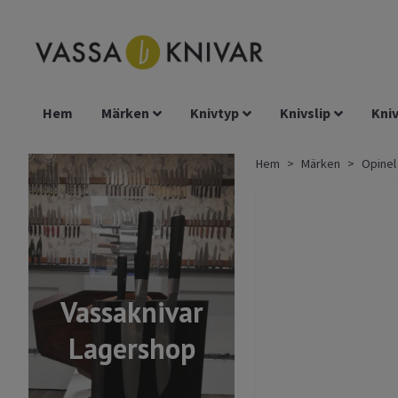
Hem
Märken
Knivtyp
Knivslip
Kniv
Hem
Märken
Opinel
Vassaknivar
Lagershop