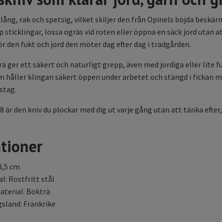
 lång, rak och spetsig, vilket skiljer den från Opinels böjda beskä
 sticklingar, lossa ogräs vid roten eller öppna en säck jord utan at
ör den fukt och jord den möter dag efter dag i trädgården.
ä ger ett säkert och naturligt grepp, även med jordiga eller lite f
m håller klingan säkert öppen under arbetet och stängd i fickan mel
stag.
 är den kniv du plockar med dig ut varje gång utan att tänka efter
ationer
8,5 cm
l: Rostfritt stål
terial: Bokträ
gsland: Frankrike