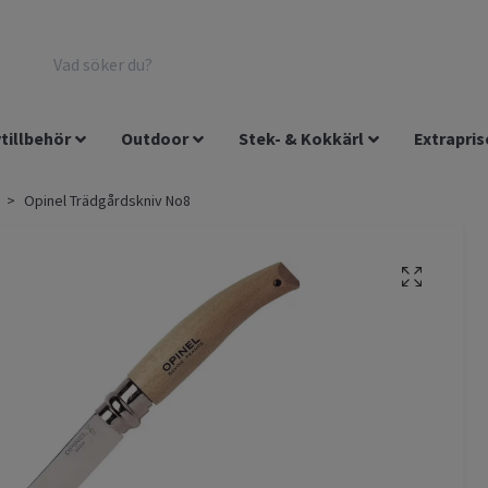
tillbehör
Outdoor
Stek- & Kokkärl
Extrapris
Opinel Trädgårdskniv No8