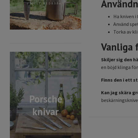
Användn
Ha kniven i
Använd spet
Torka av kl
Vanliga 
Skiljer sig den
en böjd klinga fö
Finns den i ett s
Kan jag skära g
Porsche
beskärningsknive
knivar