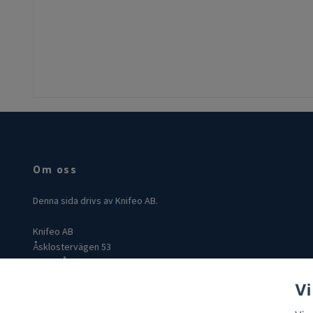
Om oss
Denna sida drivs av Knifeo AB.
Knifeo AB
Åsklostervägen 53
432 96 Åskloster
Org: 559004-3849
Vi