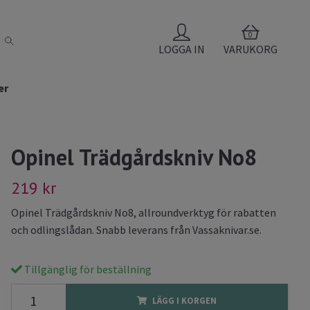
0
LOGGA IN
VARUKORG
er
Opinel Trädgårdskniv No8
219 kr
Opinel Trädgårdskniv No8, allroundverktyg för rabatten
och odlingslådan. Snabb leverans från Vassaknivar.se.
Tillgänglig för beställning
LÄGG I KORGEN