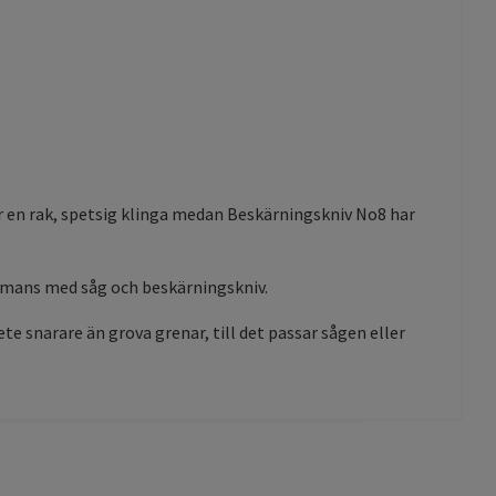
r en rak, spetsig klinga medan Beskärningskniv No8 har
ammans med såg och beskärningskniv.
e snarare än grova grenar, till det passar sågen eller