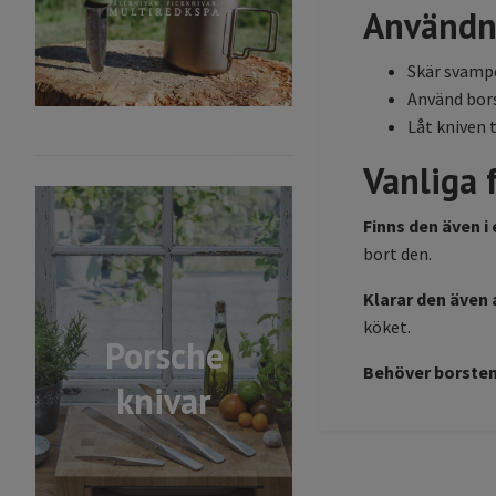
Användn
Skär svampe
Använd bors
Låt kniven 
Vanliga 
Finns den även i
bort den.
Klarar den även
köket.
Porsche
Behöver borsten
knivar