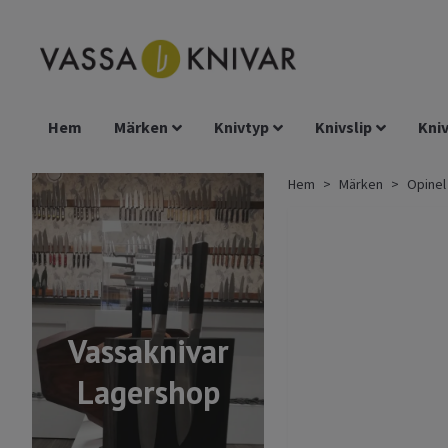
Hem
Märken
Knivtyp
Knivslip
Kniv
Hem
Märken
Opinel
Vassaknivar
Lagershop