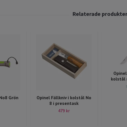
Opinel
kolstål
 No8 Grön
Opinel Fällkniv i kolstål No
8 i presentask
479 kr