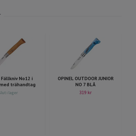
 Fällkniv No12 i
OPINEL OUTDOOR JUNIOR
 med trähandtag
NO 7 BLÅ
319 kr
Slut i lager