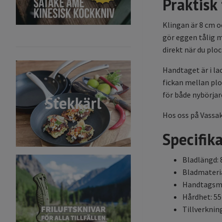
Praktisk
Klingan är 8 cm o
gör eggen tålig m
direkt när du ploc
Handtaget är i lac
fickan mellan plo
för både nybörja
Stekkärl
Hos oss på Vassak
Specifik
Bladlängd: 
Bladmateria
Handtagsmat
Hårdhet: 5
Tillverknin