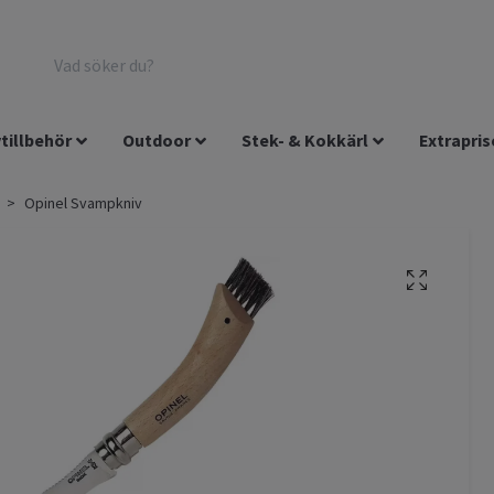
tillbehör
Outdoor
Stek- & Kokkärl
Extrapris
Opinel Svampkniv