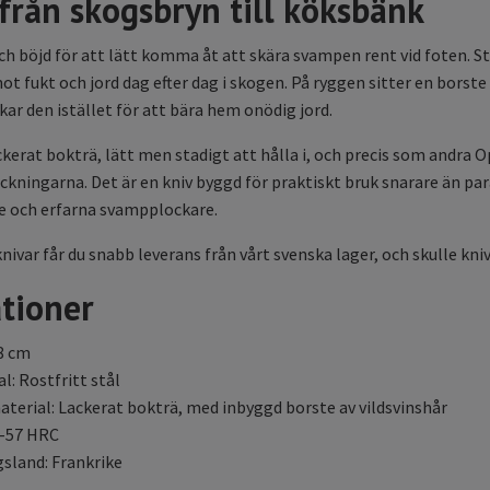
 från skogsbryn till köksbänk
ch böjd för att lätt komma åt att skära svampen rent vid foten. St
ot fukt och jord dag efter dag i skogen. På ryggen sitter en borst
kar den istället för att bära hem onödig jord.
kerat bokträ, lätt men stadigt att hålla i, och precis som andra Op
ckningarna. Det är en kniv byggd för praktiskt bruk snarare än para
re och erfarna svampplockare.
nivar får du snabb leverans från vårt svenska lager, och skulle kni
ationer
8 cm
l: Rostfritt stål
erial: Lackerat bokträ, med inbyggd borste av vildsvinshår
5-57 HRC
gsland: Frankrike