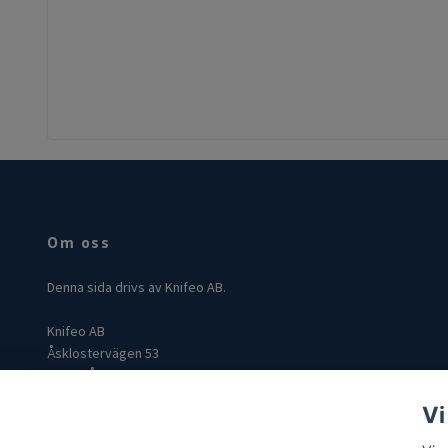
Om oss
Denna sida drivs av Knifeo AB.
Knifeo AB
Åsklostervägen 53
432 96 Åskloster
Org: 559004-3849
Vi