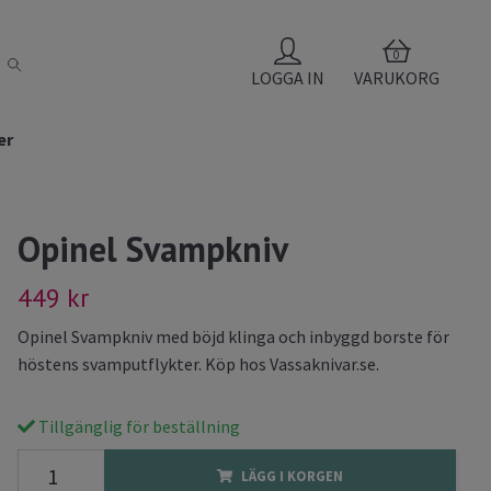
0
LOGGA IN
VARUKORG
er
Opinel Svampkniv
449 kr
Opinel Svampkniv med böjd klinga och inbyggd borste för
höstens svamputflykter. Köp hos Vassaknivar.se.
Tillgänglig för beställning
LÄGG I KORGEN