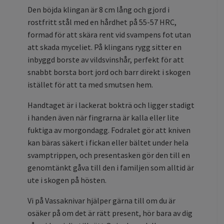
Den böjda klingan är 8 cm lång och gjord i
rostfritt stål med en hårdhet på 55-57 HRC,
formad för att skära rent vid svampens fot utan
att skada myceliet. På klingans rygg sitter en
inbyggd borste av vildsvinshår, perfekt för att
snabbt borsta bort jord och barr direkt i skogen
istället för att ta med smutsen hem.
Handtaget är i lackerat bokträ och ligger stadigt
i handen även när fingrarna är kalla eller lite
fuktiga av morgondagg. Fodralet gör att kniven
kan bäras säkert i fickan eller bältet under hela
svamptrippen, och presentasken gör den till en
genomtänkt gåva till den i familjen som alltid är
ute i skogen på hösten.
Vi på Vassaknivar hjälper gärna till om du är
osäker på om det är rätt present, hör bara av dig