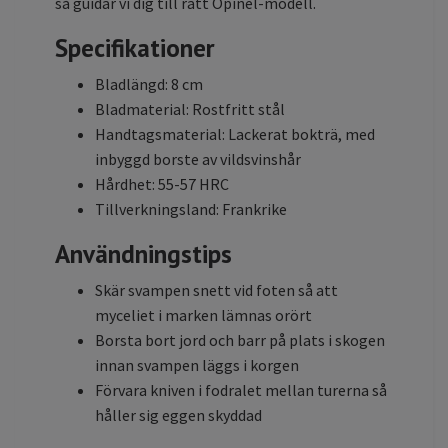
så guidar vi dig till rätt Opinel-modell.
Specifikationer
Bladlängd: 8 cm
Bladmaterial: Rostfritt stål
Handtagsmaterial: Lackerat bokträ, med
inbyggd borste av vildsvinshår
Hårdhet: 55-57 HRC
Tillverkningsland: Frankrike
Användningstips
Skär svampen snett vid foten så att
myceliet i marken lämnas orört
Borsta bort jord och barr på plats i skogen
innan svampen läggs i korgen
Förvara kniven i fodralet mellan turerna så
håller sig eggen skyddad