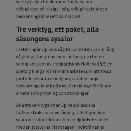
verktygslåda för den som tar hand om
trädgården på riktigt - såg, trädgårdskniv och
beskärningskniv i ett samlat set.
Tre verktyg, ett paket, alla
säsongens sysslor
I setet ingår Opinels såg No12 med en 12 cm lång
sågklinga för grenar som är för grova för en
vanlig kniv, en rak trädgårdskniv No8 med 8,5 cm
spetsig klinga för allmänt arbete som att lossa
jord eller skära av bindgarn, samt en böjd
beskärningskniv No8 med 8 cm klinga för finare
arbete som ympning och sticklingar.
Alla tre verktygen har Opinels klassiska
fällkonstruktion med låsring, vilket gör dem
säkra att bära i fickan eller trädgårdsförklädet
mellan sysslorna. Handtagen i bokträ känns