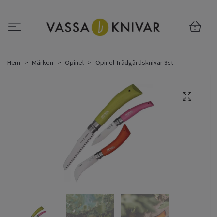
0
Hem
Märken
Opinel
Opinel Trädgårdsknivar 3st