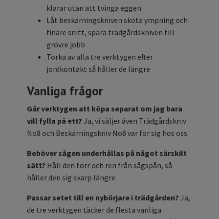
klarar utan att tvinga eggen
Låt beskärningskniven sköta ympning och
finare snitt, spara trädgårdskniven till
grövre jobb
Torka av alla tre verktygen efter
jordkontakt så håller de längre
Vanliga frågor
Går verktygen att köpa separat om jag bara
vill fylla på ett?
Ja, vi säljer även Trädgårdskniv
No8 och Beskärningskniv No8 var för sig hos oss.
Behöver sågen underhållas på något särskilt
sätt?
Håll den torr och ren från sågspån, så
håller den sig skarp längre.
Passar setet till en nybörjare i trädgården?
Ja,
de tre verktygen täcker de flesta vanliga