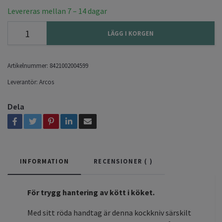
Levereras mellan 7 – 14 dagar
LÄGG I KORGEN
Artikelnummer:
8421002004599
Leverantör:
Arcos
Dela
INFORMATION
RECENSIONER (
)
För trygg hantering av kött i köket.
Med sitt röda handtag är denna kockkniv särskilt