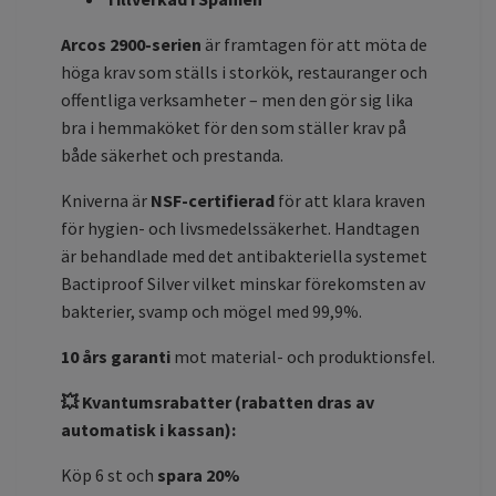
Arcos 2900-serien
är framtagen för att möta de
höga krav som ställs i storkök, restauranger och
offentliga verksamheter – men den gör sig lika
bra i hemmaköket för den som ställer krav på
både säkerhet och prestanda.
Kniverna är
NSF-certifierad
för att klara kraven
för hygien- och livsmedelssäkerhet. Handtagen
är behandlade med det antibakteriella systemet
Bactiproof Silver vilket minskar förekomsten av
bakterier, svamp och mögel med 99,9%.
10 års garanti
mot material- och produktionsfel.
💥 Kvantumsrabatter (rabatten dras av
automatisk i kassan):
Köp 6 st och
spara 20%