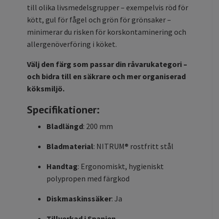
till olika livsmedelsgrupper – exempelvis röd för
kött, gul för fågel och grön för grönsaker –
minimerar du risken för korskontaminering och
allergenöverföring i köket.
Välj den färg som passar din råvarukategori –
och bidra till en säkrare och mer organiserad
köksmiljö.
Specifikationer:
Bladlängd
: 200 mm
Bladmaterial
: NITRUM® rostfritt stål
Handtag
: Ergonomiskt, hygieniskt
polypropen med färgkod
Diskmaskinssäker
: Ja
Tillverkad i Spanien