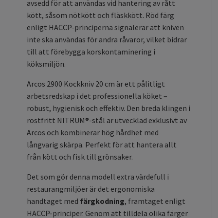
avsedd för att användas vid hantering av rått
kött, såsom nötkött och fläskkött. Röd färg
enligt HACCP-principerna signalerar att kniven
inte ska användas för andra råvaror, vilket bidrar
till att förebygga korskontaminering i
köksmiljön.
Arcos 2900 Kockkniv 20 cm är ett pålitligt
arbetsredskap i det professionella köket –
robust, hygienisk och effektiv. Den breda klingen i
rostfritt NITRUM®-stål är utvecklad exklusivt av
Arcos och kombinerar hög hårdhet med
långvarig skärpa. Perfekt för att hantera allt
från kött och fisk till grönsaker.
Det som gör denna modell extra värdefull i
restaurangmiljöer är det ergonomiska
handtaget med
färgkodning
, framtaget enligt
HACCP-principer. Genom att tilldela olika färger