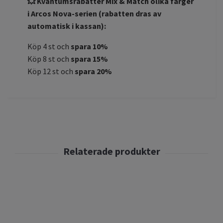
💥 Kvantumsrabatter Mix & Match olika färger
i Arcos Nova-serien (rabatten dras av
automatisk i kassan):
Köp 4 st och
spara 10%
Köp 8 st och
spara 15%
Köp 12 st och
spara 20%