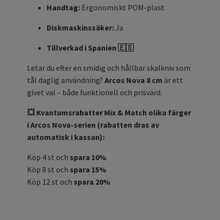
Handtag:
Ergonomiskt POM-plast
Diskmaskinssäker:
Ja
Tillverkad i Spanien 🇪🇸
Letar du efter en smidig och hållbar skalkniv som
tål daglig användning?
Arcos Nova 8 cm
är ett
givet val – både funktionell och prisvärd.
💥 Kvantumsrabatter Mix & Match olika färger
i Arcos Nova-serien (rabatten dras av
automatisk i kassan):
Köp 4 st och
spara 10%
Köp 8 st och
spara 15%
Köp 12 st och
spara 20%