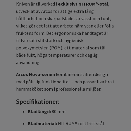
Kniven är tillverkad i
exklusivt NITRUM®-stål
,
utvecklat av Arcos för att ge extra lång
hållbarhet och skärpa. Bladet är vasst och tunt,
vilket gör det lätt att arbeta nära ytan eller följa
fruktens form. Det ergonomiska handtaget är
tillverkat i slitstark och hygienisk
polyoxymetylen (POM), ett material som tål
både fukt, höga temperaturer och daglig
användning.
Arcos Nova-serien
kombinerar stilren design
med pålitlig funktionalitet – och passar lika bra i
hemmaköket som i professionella miljöer.
Specifikationer:
Bladlängd:
80 mm
Bladmaterial:
NITRUM® rostfritt stål