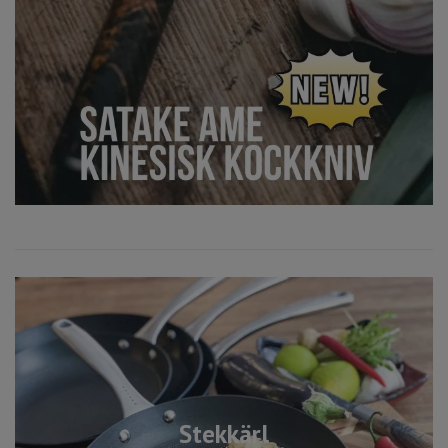
Stekkärl