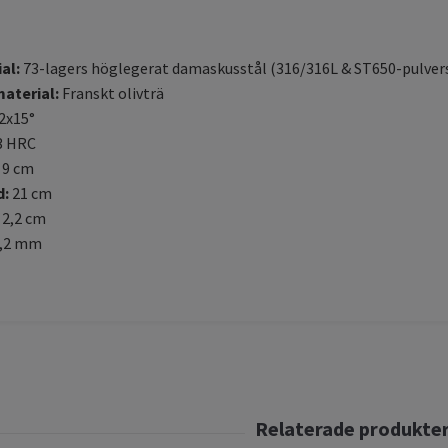
al:
73-lagers höglegerat damaskusstål (316/316L & ST650-pulvers
aterial:
Franskt olivträ
2x15°
3 HRC
9 cm
d:
21 cm
2,2 cm
,2 mm