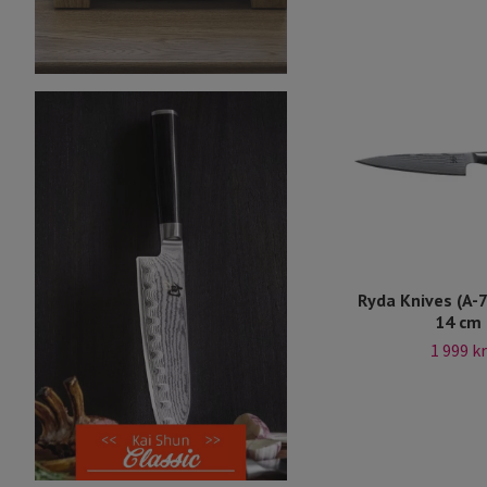
Ryda Knives (A-7
14 cm
1 999 kr