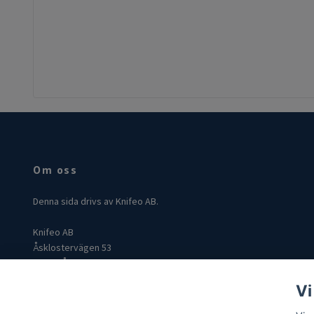
Om oss
Denna sida drivs av Knifeo AB.
Knifeo AB
Åsklostervägen 53
432 96 Åskloster
Org: 559004-3849
Vi