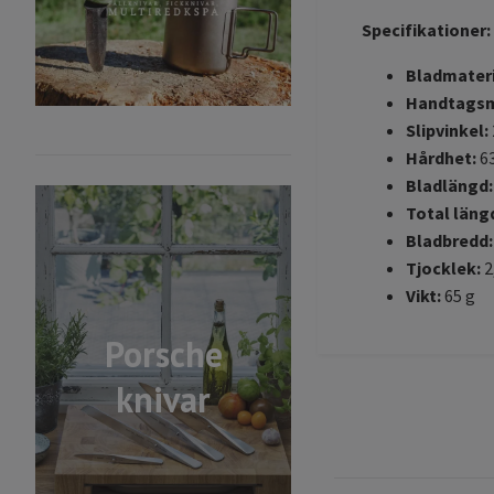
Specifikationer
:
Bladmateri
Handtagsm
Slipvinkel:
Hårdhet:
6
Bladlängd:
Total läng
Bladbredd:
Tjocklek:
2
Vikt:
65 g
Porsche
knivar