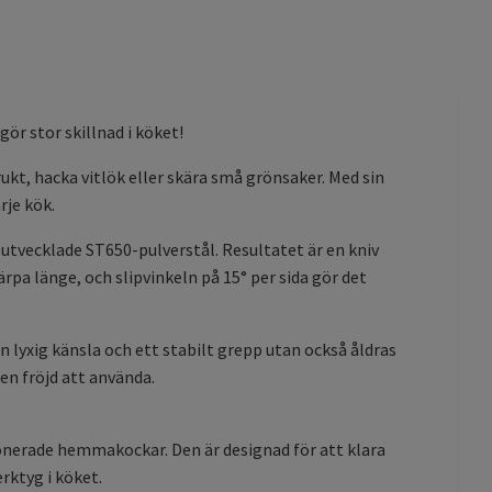
ör stor skillnad i köket!
rukt, hacka vitlök eller skära små grönsaker. Med sin
rje kök.
lutvecklade ST650-pulverstål. Resultatet är en kniv
pa länge, och slipvinkeln på 15° per sida gör det
n lyxig känsla och ett stabilt grepp utan också åldras
en fröjd att använda.
ionerade hemmakockar. Den är designad för att klara
erktyg i köket.