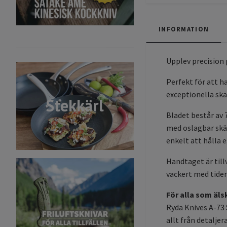
INFORMATION
Upplev precision 
Perfekt för att ha
exceptionella skär
Stekkärl
Bladet består av 
med oslagbar skär
enkelt att hålla 
Handtaget är till
vackert med tiden
För alla som äl
Ryda Knives A-73 
allt från detaljer