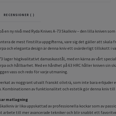
RECENSIONER (
)
på en ny nivå med Ryda Knives A-73 Skalkniv – den lilla kniven som g
ntera de mest finstilta uppgifterna, vare sig det gäller att skala f
pa och eleganta design är denna kniv ett ovärderligt tillskott i va
73 lager högkvalitativt damaskusstål, med en kärna av vårt specia
pa och hållbarhet. Med en hårdhet på 63 HRC håller kniven sin skär
eggen vass och redo för varje utmaning.
verkat av noggrant utvalt franskt olivträ, som inte bara erbjuder e
. Kombinationen av funktionalitet och estetik gör denna kniv till 
skar matlagning
Skalkniv är lika uppskattad av professionella kockar som av pass
at arbete till mer avancerade tekniker och blir snabbt ett favoritv