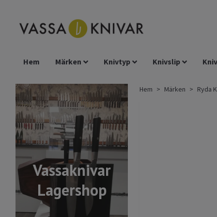
Hem
Märken
Knivtyp
Knivslip
Kniv
Hem
Märken
Ryda K
Vassaknivar
Lagershop