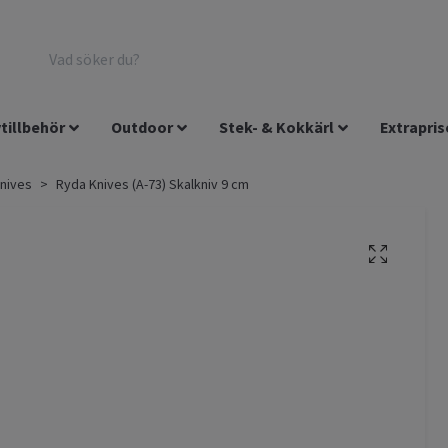
tillbehör
Outdoor
Stek- & Kokkärl
Extrapris
nives
Ryda Knives (A-73) Skalkniv 9 cm