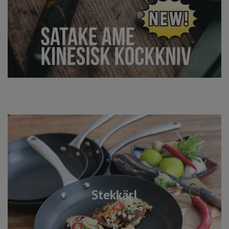
Stekkärl