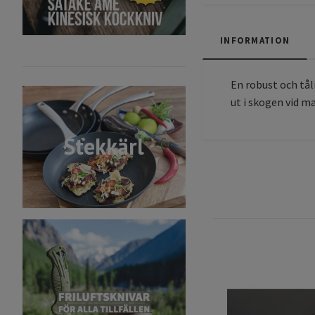
INFORMATION
En robust och tål
ut i skogen vid m
Stekkärl