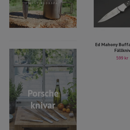
Ed Mahony Buffa
Fällkni
599 kr
Porsche
knivar