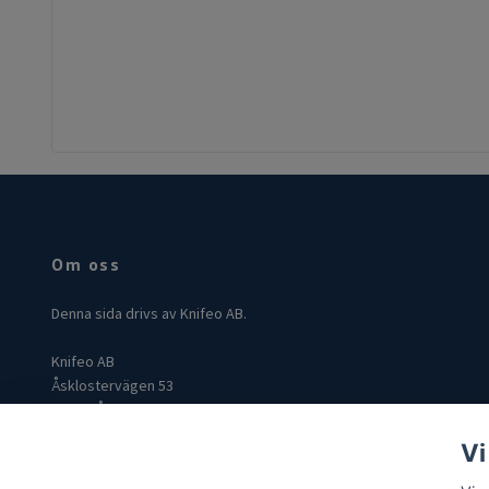
Om oss
Denna sida drivs av Knifeo AB.
Knifeo AB
Åsklostervägen 53
432 96 Åskloster
Org: 559004-3849
Vi