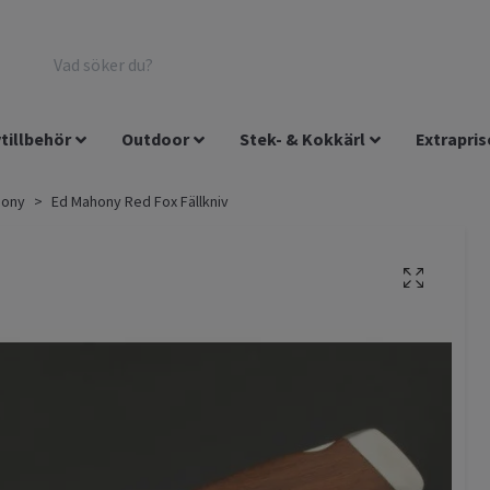
tillbehör
Outdoor
Stek- & Kokkärl
Extrapris
hony
Ed Mahony Red Fox Fällkniv