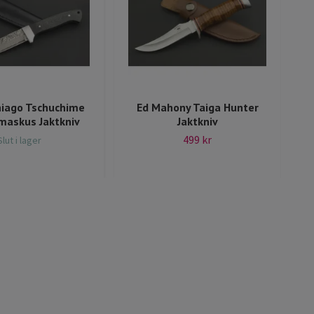
hiago Tschuchime
Ed Mahony Taiga Hunter
maskus Jaktkniv
Jaktkniv
499 kr
Slut i lager