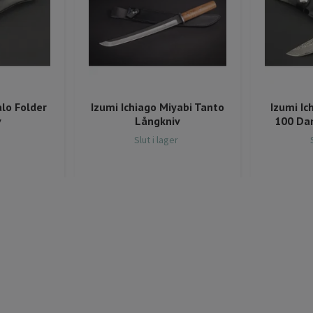
lo Folder
Izumi Ichiago Miyabi Tanto
Izumi Ic
v
Långkniv
100 Da
Slut i lager