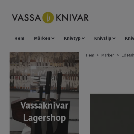
Hem
Märken
Knivtyp
Knivslip
Kniv
Hem
Märken
Ed Ma
Vassaknivar
Lagershop