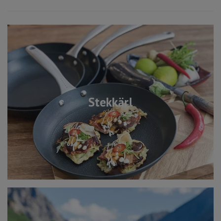
Stekkärl