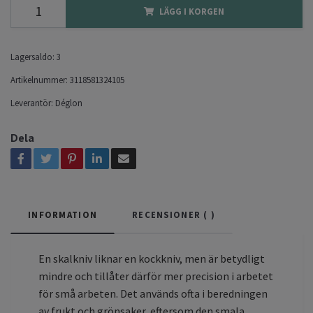
LÄGG I KORGEN
Lagersaldo:
3
Artikelnummer:
3118581324105
Leverantör:
Déglon
Dela
INFORMATION
RECENSIONER (
)
En skalkniv liknar en kockkniv, men är betydligt
mindre och tillåter därför mer precision i arbetet
för små arbeten. Det används ofta i beredningen
av frukt och grönsaker, eftersom den smala