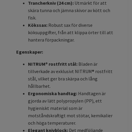
Trancherkniv (24 cm):
Utmärkt för att
skära tunna och jämna skivor av kött och
fisk.
Kökssax:
Robust sax för diverse
köksuppgifter, från att klippa örter till att
hantera förpackningar.
Egenskaper:
NITRUM® rostfritt stål:
Bladen är
tillverkade av exklusivt NITRUM® rostfritt
stål, vilket ger bra skärpa och lång
hållbarhet.
Ergonomiska handtag:
Handtagen är
gjorda av lätt polypropylen (PP), ett
hygieniskt material som är
motståndskraftigt mot stötar, kemikalier
och höga temperaturer.
Elegant knivblock:
Det medföljande