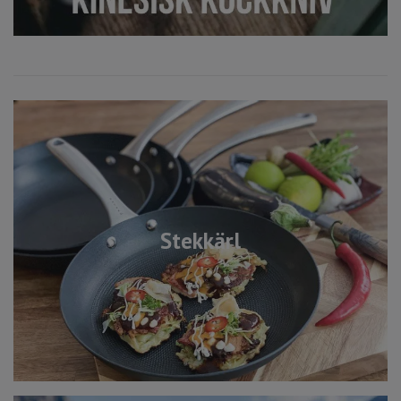
Stekkärl