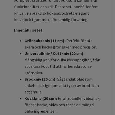
komplett startset för ditt kök som kombinerar
funktionalitet och stil. Detta set innehåller fem
knivar, en praktisk kökssax och ett elegant
knivblock i gummiträ för smidig förvaring.
Innehåll i setet:
Grönsakskniv (11 cm):
Perfekt för att
skära och hacka grönsaker med precision.
Universalkniv / Köttkniv (20 cm):
Mångsidig kniv för olika köksuppgifter, från
att skära kött till att förbereda större
grönsaker.
Brödkniv (20 cm):
Sågtandat blad som
enkelt skär igenom alla typer av bröd utan
att smula.
Kockkniv (20 cm):
En allroundkniv idealisk
för att hacka, skiva och tärna en mängd
olika ingredienser.