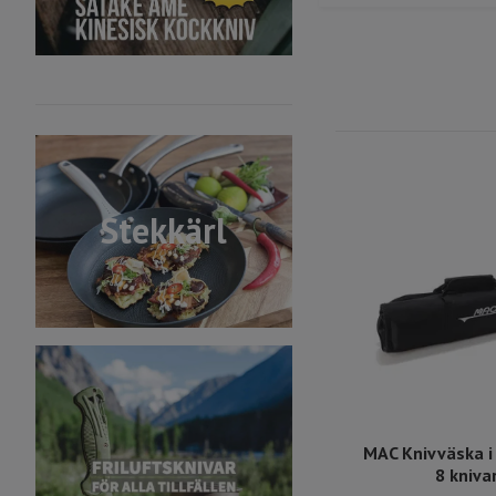
Stekkärl
MAC Knivväska i 
8 kniva