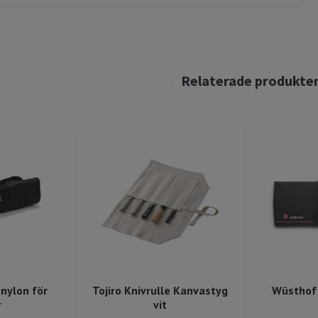
nylon för
Tojiro Knivrulle Kanvastyg
Wüsthof 
r
vit