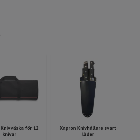
Knivväska för 12
Xapron Knivhållare svart
W
knivar
läder