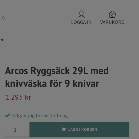
0
LOGGA IN
VARUKORG
er
Arcos Ryggsäck 29L med
knivväska för 9 knivar
1 295 kr
Tillgänglig för beställning
LÄGG I KORGEN