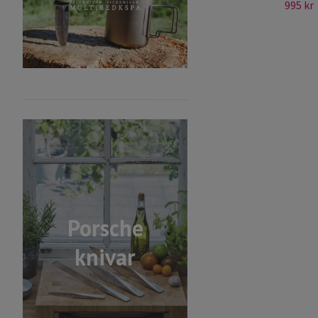
995 kr
Porsche
knivar