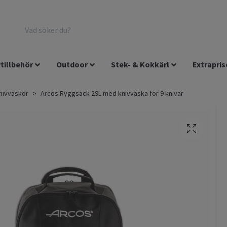
tillbehör
Outdoor
Stek- & Kokkärl
Extrapris
nivväskor
Arcos Ryggsäck 29L med knivväska för 9 knivar