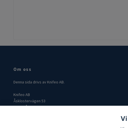
Om oss
Denna sida drivs av Knifeo AB.
Knifeo AB
Åsklostervägen 53
432 96 Åskloster
Org: 559004-3849
Vi