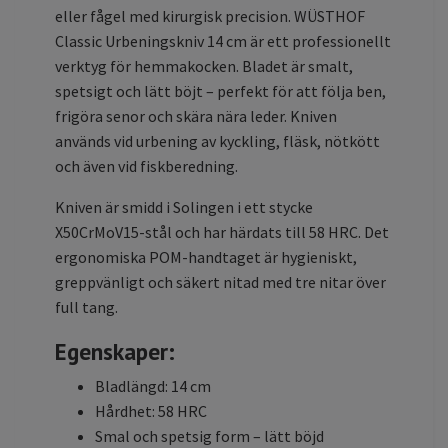
eller fågel med kirurgisk precision. WÜSTHOF
Classic Urbeningskniv 14 cm är ett professionellt
verktyg för hemmakocken. Bladet är smalt,
spetsigt och lätt böjt – perfekt för att följa ben,
frigöra senor och skära nära leder. Kniven
används vid urbening av kyckling, fläsk, nötkött
och även vid fiskberedning.
Kniven är smidd i Solingen i ett stycke
X50CrMoV15-stål och har härdats till 58 HRC. Det
ergonomiska POM-handtaget är hygieniskt,
greppvänligt och säkert nitad med tre nitar över
full tang.
Egenskaper:
Bladlängd: 14 cm
Hårdhet: 58 HRC
Smal och spetsig form – lätt böjd