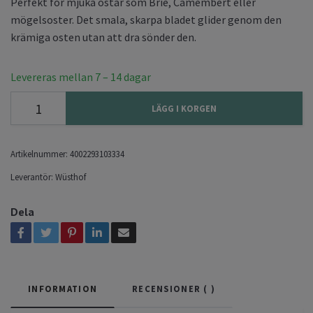
Perfekt för mjuka ostar som Brie, Camembert eller
mögelsoster. Det smala, skarpa bladet glider genom den
krämiga osten utan att dra sönder den.
Levereras mellan 7 – 14 dagar
LÄGG I KORGEN
Artikelnummer:
4002293103334
Leverantör:
Wüsthof
Dela
INFORMATION
RECENSIONER (
)