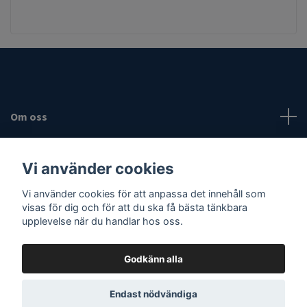
Om oss
Fotmeny
Vi använder cookies
Vi använder cookies för att anpassa det innehåll som
Sociala medier
visas för dig och för att du ska få bästa tänkbara
upplevelse när du handlar hos oss.
Godkänn alla
© 2026 Vassaknivar
Endast nödvändiga