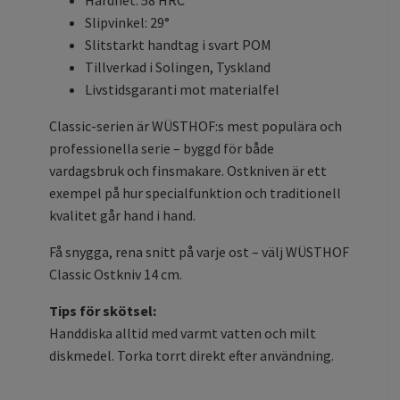
Hårdhet: 58 HRC
Slipvinkel: 29°
Slitstarkt handtag i svart POM
Tillverkad i Solingen, Tyskland
Livstidsgaranti mot materialfel
Classic-serien är WÜSTHOF:s mest populära och
professionella serie – byggd för både
vardagsbruk och finsmakare. Ostkniven är ett
exempel på hur specialfunktion och traditionell
kvalitet går hand i hand.
Få snygga, rena snitt på varje ost – välj WÜSTHOF
Classic Ostkniv 14 cm.
Tips för skötsel:
Handdiska alltid med varmt vatten och milt
diskmedel. Torka torrt direkt efter användning.