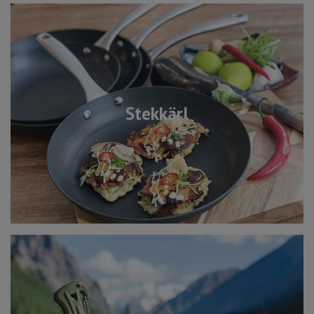
Stekkärl