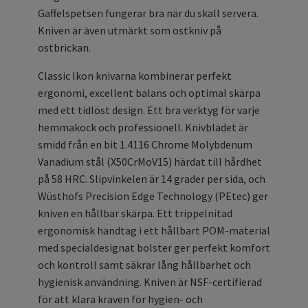
Gaffelspetsen fungerar bra när du skall servera.
Kniven är även utmärkt som ostkniv på
ostbrickan.
Classic Ikon knivarna kombinerar perfekt
ergonomi, excellent balans och optimal skärpa
med ett tidlöst design. Ett bra verktyg för varje
hemmakock och professionell. Knivbladet är
smidd från en bit 1.4116 Chrome Molybdenum
Vanadium stål (X50CrMoV15) härdat till hårdhet
på 58 HRC. Slipvinkelen är 14 grader per sida, och
Wüsthofs Precision Edge Technology (PEtec) ger
kniven en hållbar skärpa. Ett trippelnitad
ergonomisk handtag i ett hållbart POM-material
med specialdesignat bolster ger perfekt komfort
och kontroll samt säkrar lång hållbarhet och
hygienisk användning. Kniven är NSF-certifierad
för att klara kraven för hygien- och