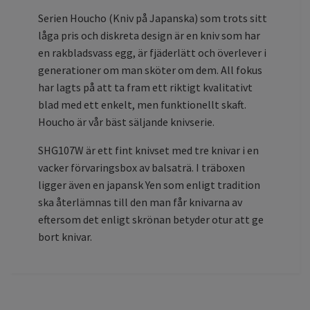
Serien Houcho (Kniv på Japanska) som trots sitt
låga pris och diskreta design är en kniv som har
en rakbladsvass egg, är fjäderlätt och överlever i
generationer om man sköter om dem. All fokus
har lagts på att ta fram ett riktigt kvalitativt
blad med ett enkelt, men funktionellt skaft.
Houcho är vår bäst säljande knivserie.
SHG107W är ett fint knivset med tre knivar i en
vacker förvaringsbox av balsaträ. I träboxen
ligger även en japansk Yen som enligt tradition
ska återlämnas till den man får knivarna av
eftersom det enligt skrönan betyder otur att ge
bort knivar.