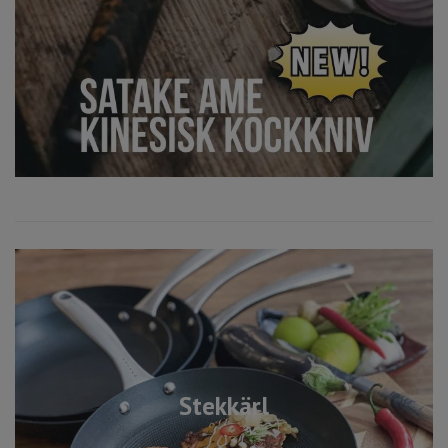
Stekkärl