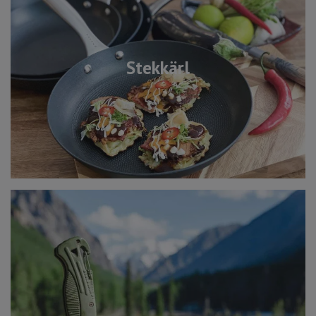
Stekkärl