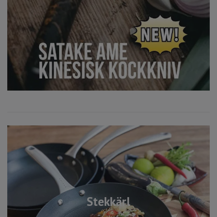
Stekkärl