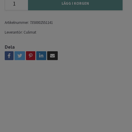
LÄGG I KORGEN
Artikelnummer:
7350002551141
Leverantör:
Culimat
Dela