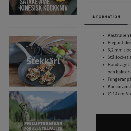
INFORMATION
Kastrullen 
Elegant des
6,2 mm tjo
Stållocket 
Stekkärl
Handtaget ä
och bakteri
Fungerar på 
Kan använda
∅ 14 cm. Vol