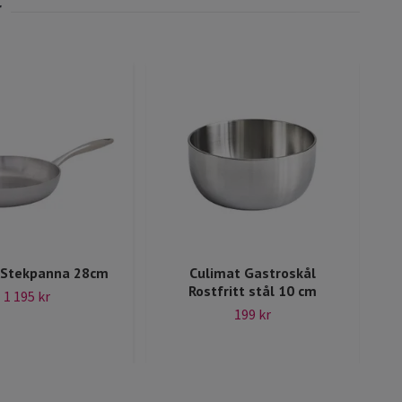
C
 Stekpanna 28cm
Culimat Gastroskål
Rostfritt stål 10 cm
1 195 kr
199 kr