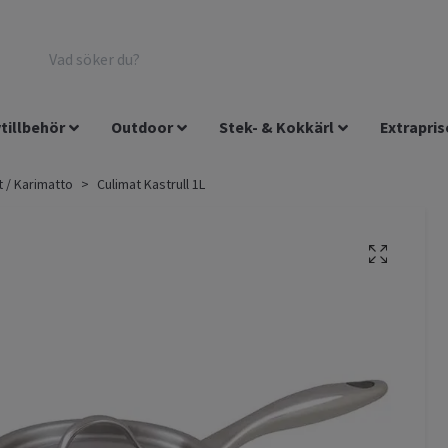
tillbehör
Outdoor
Stek- & Kokkärl
Extrapris
t / Karimatto
Culimat Kastrull 1L