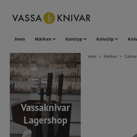
Hem
Märken
Knivtyp
Knivslip
Kniv
Hem
Märken
Culima
Vassaknivar
Lagershop