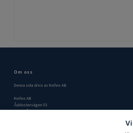
Om oss
Denna sida drivs av Knifeo AB.
Knifeo AB
Åsklostervägen 53
432 96 Åskloster
Org: 559004-3849
Vi