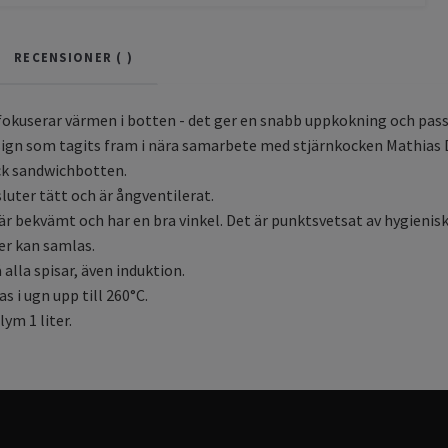
RECENSIONER (
)
fokuserar värmen i botten - det ger en snabb uppkokning och passar 
ign som tagits fram i nära samarbete med stjärnkocken Mathias 
ck sandwichbotten.
sluter tätt och är ångventilerat.
r bekvämt och har en bra vinkel. Det är punktsvetsat av hygieniska
er kan samlas.
alla spisar, även induktion.
s i ugn upp till 260°C.
ym 1 liter.