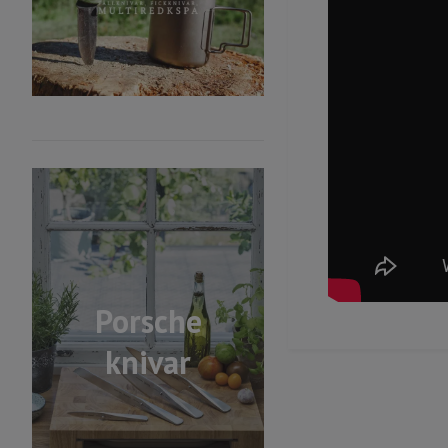
Porsche
knivar