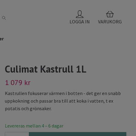
0
LOGGA IN
VARUKORG
er
Culimat Kastrull 1L
1 079 kr
Kastrullen fokuserar värmen i botten - det ger en snabb
uppkokning och passar bra till att koka i vatten, t ex
potatis och grönsaker.
Levereras mellan 4 – 6 dagar