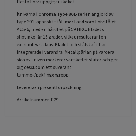
flesta kniv-uppgifter i köket.
Knivarna i
Chroma Type 301
-serien är gjord av
type 301 japanskt stål, mer känd som knivstålet
AUS-6, med en hårdhet på 59 HRC. Bladets
slipvinkel är 15 grader, vilket resulterar i en
extremt vass kniv. Bladet och stålskaftet är
integrerade i varandra. Metallpärlan på vardera
sida av kniven markerar var skaftet slutar och ger
dig dessutom ett suveränt
tumme-/pekfingergrepp.
Levereras i presentförpackning.
Artikelnummer: P29