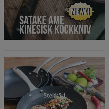
Stekkärl