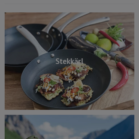
Stekkärl