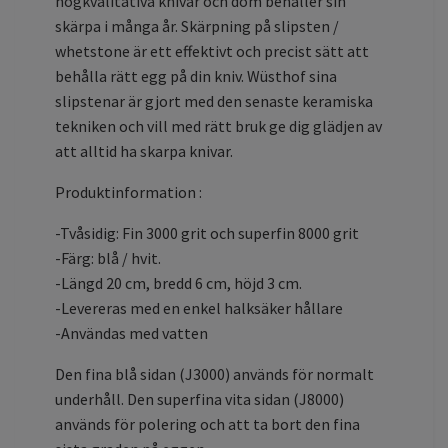
högkvalitativa knivar och dom behåller sin
skärpa i många år. Skärpning på slipsten /
whetstone är ett effektivt och precist sätt att
behålla rätt egg på din kniv. Wüsthof sina
slipstenar är gjort med den senaste keramiska
tekniken och vill med rätt bruk ge dig glädjen av
att alltid ha skarpa knivar.
Produktinformation :
-Tvåsidig: Fin 3000 grit och superfin 8000 grit
-Färg: blå / hvit.
-Längd 20 cm, bredd 6 cm, höjd 3 cm.
-Levereras med en enkel halksäker hållare
-Användas med vatten
Den fina blå sidan (J3000) används för normalt
underhåll. Den superfina vita sidan (J8000)
används för polering och att ta bort den fina