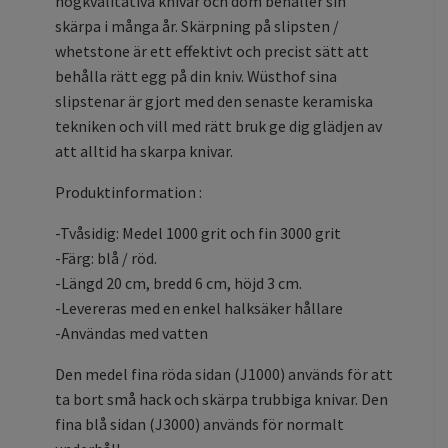
högkvalitativa knivar och dom behåller sin
skärpa i många år. Skärpning på slipsten /
whetstone är ett effektivt och precist sätt att
behålla rätt egg på din kniv. Wüsthof sina
slipstenar är gjort med den senaste keramiska
tekniken och vill med rätt bruk ge dig glädjen av
att alltid ha skarpa knivar.
Produktinformation :
-Tvåsidig: Medel 1000 grit och fin 3000 grit
-Färg: blå / röd.
-Längd 20 cm, bredd 6 cm, höjd 3 cm.
-Levereras med en enkel halksäker hållare
-Användas med vatten
Den medel fina röda sidan (J1000) används för att
ta bort små hack och skärpa trubbiga knivar. Den
fina blå sidan (J3000) används för normalt