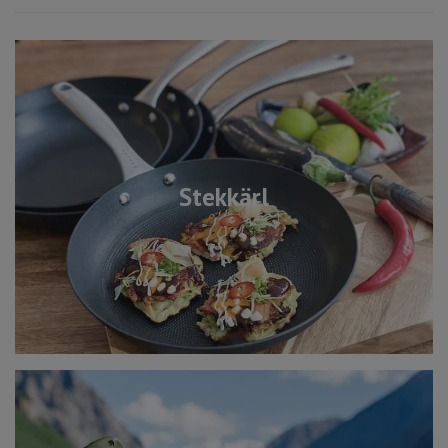
Stekkärl