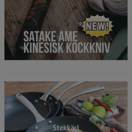
Stekkärl