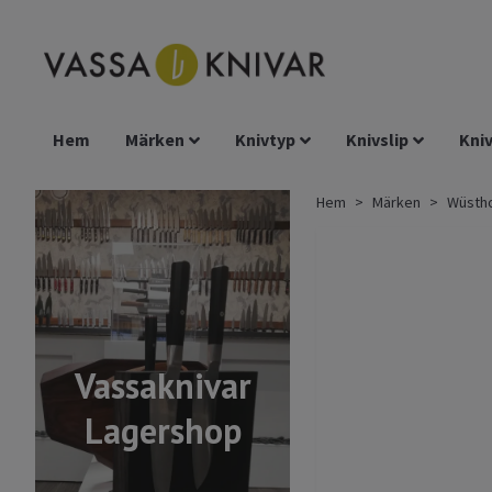
Hem
Märken
Knivtyp
Knivslip
Kniv
Hem
Märken
Wüsth
Vassaknivar
Lagershop