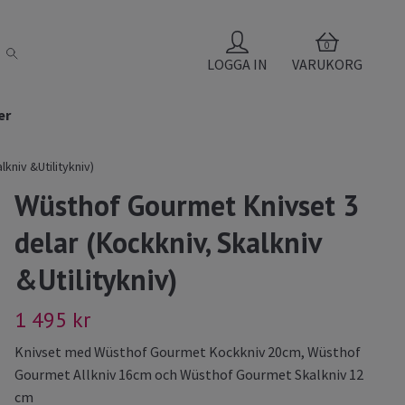
0
LOGGA IN
VARUKORG
er
kniv &Utilitykniv)
Wüsthof Gourmet Knivset 3
delar (Kockkniv, Skalkniv
&Utilitykniv)
1 495 kr
Knivset med Wüsthof Gourmet Kockkniv 20cm, Wüsthof
Gourmet Allkniv 16cm och Wüsthof Gourmet Skalkniv 12
cm