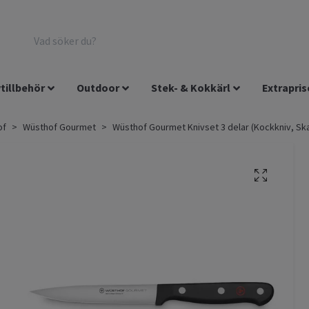
tillbehör
Outdoor
Stek- & Kokkärl
Extrapris
of
Wüsthof Gourmet
Wüsthof Gourmet Knivset 3 delar (Kockkniv, Skal