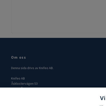
Om oss
Denna sida drivs av Knifeo AB.
Knifeo AB
Åsklostervägen 53
432 96 Åskloster
Org: 559004-3849
Vi