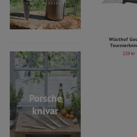
Wüsthof Go
Tournierkniv
229 kr
Porsche
knivar